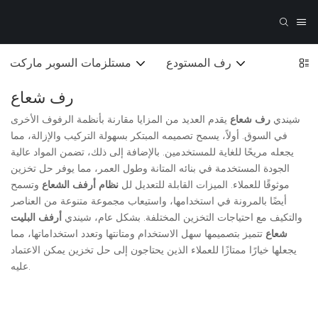
رف المستودع
مستلزمات السوبر ماركت
رف شعاع
شيندي
رف شعاع
يقدم العديد من المزايا مقارنة بأنظمة الرفوف الأخرى
في السوق. أولاً، يسمح تصميمه المبتكر بسهولة التركيب والإزالة، مما
يجعله مريحًا للغاية للمستخدمين. بالإضافة إلى ذلك، تضمن المواد عالية
الجودة المستخدمة في بنائه المتانة وطول العمر، مما يوفر حل تخزين
موثوقًا للعملاء. الميزات القابلة للتعديل لل
نظام أرفف الشعاع
وتسمح
أيضًا بالمرونة في استخدامها، واستيعاب مجموعة متنوعة من العناصر
والتكيف مع احتياجات التخزين المختلفة. بشكل عام، شيندي
أرفف البليت
شعاع
تتميز بتصميمها سهل الاستخدام ومتانتها وتعدد استخداماتها، مما
يجعلها خيارًا ممتازًا للعملاء الذين يحتاجون إلى حل تخزين يمكن الاعتماد
عليه.