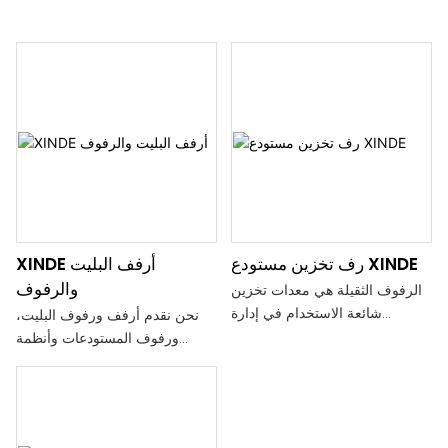
رف تخزين مستودع XINDE
XINDE أرفف البليت
والرفوف
الرفوف الثقيلة هي معدات تخزين
شائعة الاستخدام في إدارة
نحن نقدم أرفف ورفوف البليت،
الخدمات اللوجستية والتخزين
ورفوف المستودعات وأنظمة
الحديثة، وتستخدم بشكل رئيسي
التخزين، والميزانين والمخازن ذاتية
لتخزين البضائع الثقيلة والمنصات
الدعم (الصوامع) لاستيعاب كل
النقالة. لديهم قدرة تحمل عالية
شيء بدءًا من المنصات والحاويات
وقدرة تخزين فعالة، ويستخدمون
والصواني إلى الصناديق والبضائع