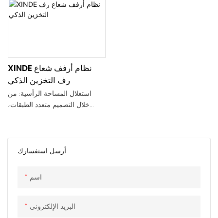
على نطاق واسع في التصنيع والبيع
الطويلة. يتم زيادة كفاءة تدفق
بالجملة والتجزئة والتخزين
المواد بالكامل من خلال تصميم
والخدمات اللوجستية وغيرها من
نظام أرفف المستودعات المخصص
المجالات.
لدينا
XINDE نظام أرفف شعاع
رف التخزين الذكي
استغلال المساحة الرأسية: من
خلال التصميم متعدد الطبقات،
يمكنك الاستفادة الكاملة من
المساحة الرأسية للمستودع
لتحسين كثافة التخزين.
التخزين الكثيف: استخدم الممرات
أرسل استفسارك
الضيقة وحلول التخزين الكثيفة
(على سبيل المثال. أرفف القيادة،
اسم
وأنظمة النقل المكوكية، وما إلى
ذلك) لزيادة تحسين استخدام
المساحة
البريد الإلكتروني