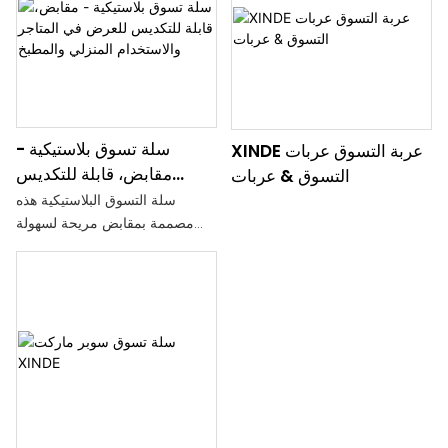
سلة تسوق بلاستيكية -
XINDE عربة التسوق عربات
مقابض، قابلة للتكديس
التسوق & عربات
للعرض في المتاجر
سلة التسوق البلاستيكية هذه
والاستخدام المنزلي والمطبخ
مصممة بمقابض مريحة لسهولة
الحمل، وقابلة للتكديس لعرض
أغراضك في المتاجر. مثالية
للاستخدام في المنزل والمطبخ،
وتوفر حلاً تخزينيًا متعدد
الاستخدامات لتلبية احتياجاتك من
التسوق.