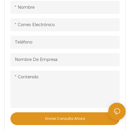
almacenamiento de alta
Nombre
densidad y acceso de alta
frecuencia, y se usa
ampliamente en comercio
Correo Electrónico
electrónico, manufactura,
medicina, alimentos y otras
Teléfono
industrias.
Nombre De Empresa
Contenido
Enviar Consulta Ahora