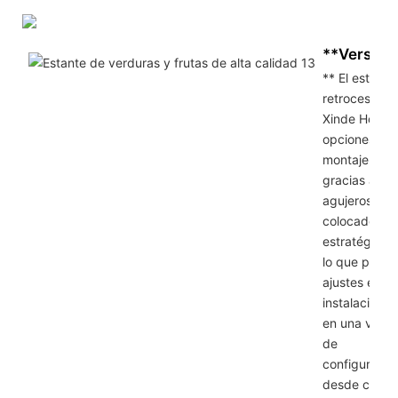
**Versatil
** El estante
retroceso de
Xinde Hole o
opciones de
montaje vers
gracias a su
agujeros
colocados
estratégicam
lo que permi
ajustes e
instalación fá
en una varie
de
configuracio
desde cocin