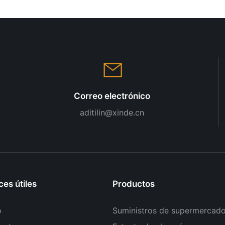
Stores
Correo electrónico
aditilin@xinde.cn
ces útiles
Productos
o
Suministros de supermercad