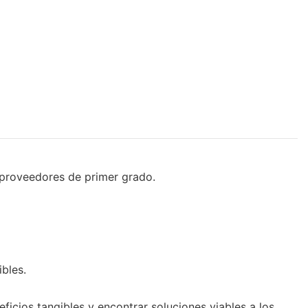
 proveedores de primer grado.
ibles.
icios tangibles y encontrar soluciones viables a los