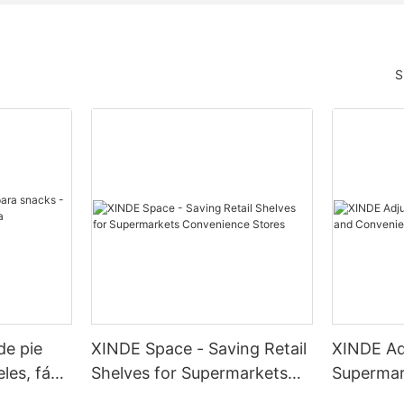
S
de pie
XINDE Space - Saving Retail
XINDE Ad
les, fácil
Shelves for Supermarkets
Supermar
<000000> Convenience
Convenie