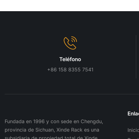
ajustable, material metálico,
supermercados
se adapta a diferentes
tamaños de envases de
snacks.
Teléfono
+86 158 8355 7541
Enla
Fundada en 1996 y con sede en Chengdu,
provincia de Sichuan, Xinde Rack es una
Inici
subsidiaria de propiedad total de Xinde