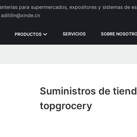
tanterías para supermercados, expositores y sistemas de es
aditilin@xinde.cn
SERVICIOS
SOBRE NOSOTR
PRODUCTOS
Suministros de tien
topgrocery