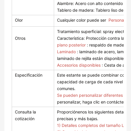
acabado imitación
Alambre: Acero con alto contenido d
madera y paneles
Tablero de madera: Tablero liso de 
modulares de malla
Olor
Cualquier color puede ser
Personaliz
metálica, este sistema
de estanterías está
Tratamiento superficial: spray electrás
diseñado para
Otros
Característica: Protección contra la co
maximizar la visibilidad
plano posterior
: respaldo de madera, 
de los productos sin
Laminado
: laminado de acero, lamina
comprometer la
laminado de rejilla están disponibles
capacidad de carga.
Accesorios disponibles
: Cesta de ala
Ideal para
Especificación
Este estante se puede combinar con es
supermercados,
capacidad de carga de cada nivel son
tiendas de abarrotes,
comunes.
tiendas de
Se pueden personalizar diferentes es
conveniencia y
personalizar, haga clic en contáctenos
comercios
especializados.
Consulta la
Proporciónenos los siguientes detalle
cotización
precisas y más bajas.
1) Detalles completos del tamaño L*D*