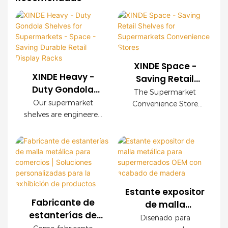
XINDE Space -
XINDE Heavy -
Saving Retail
Duty Gondola
Shelves for
The Supermarket
Shelves for
Supermarkets
Our supermarket
Convenience Store
Supermarkets -
shelves are engineered
<000000>
Shelving System is a
Space - Saving
to revolutionize retail
versatile, durable, and
Convenience
display and space
<000000>
space-efficient storage
Stores
management, offering
solution designed to
Durable Retail
a blend of
maximize product
Display Racks
functionality,
visibility, improve
durability, and
customer flow, and
Estante expositor
aesthetic appeal that
enhance retail
Fabricante de
de malla
caters to the dynamic
efficiency. Engineered
estanterías de
metálica para
Diseñado para
needs of modern
for high-traffic
malla metálica