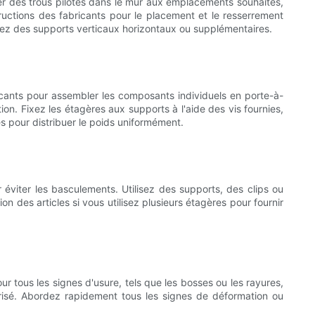
er des trous pilotes dans le mur aux emplacements souhaités,
tructions des fabricants pour le placement et le resserrement
tallez des supports verticaux horizontaux ou supplémentaires.
ricants pour assembler les composants individuels en porte-à-
on. Fixez les étagères aux supports à l'aide des vis fournies,
s pour distribuer le poids uniformément.
éviter les basculements. Utilisez des supports, des clips ou
ion des articles si vous utilisez plusieurs étagères pour fournir
ur tous les signes d'usure, tels que les bosses ou les rayures,
isé. Abordez rapidement tous les signes de déformation ou