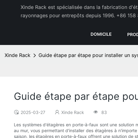
Xinde Rack est spécialisée dans la fabrication d'
rayonnages pour entrepôts depuis 1996.
+86 158 
DOMICILE
PRO
Xinde Rack
Guide étape par étape pour installer un 
Guide étape par étape pou
2025-03-27
Xinde Rack
83
Les systèmes d'étagères en porte-à-faux sont une solution 
au mur, vous permettant d'installer des étagères à n'importe
saison, les étagères en porte-à-faux offrent une solution de st