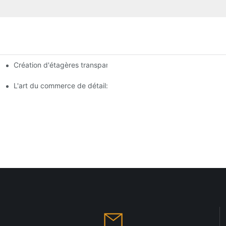
Création d'étagères transparentes: Conseils de conception d'ét
analyse complète
agasin
L'art du commerce de détail: choisir les meilleurs racks pour vos