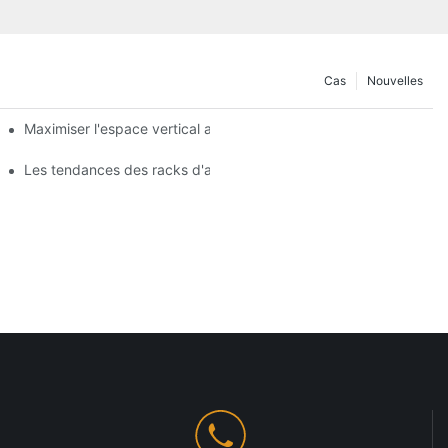
Cas
Nouvelles
agères de gondole
Maximiser l'espace vertical avec des conceptions créatives de 
 produits
Les tendances des racks d'affichage des magasins que vous de