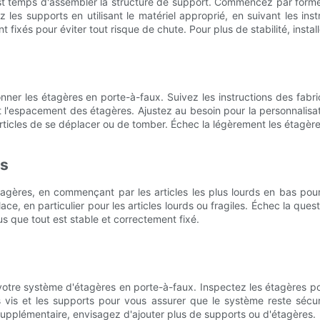
est temps d'assembler la structure de support. Commencez par form
les supports en utilisant le matériel approprié, en suivant les ins
t fixés pour éviter tout risque de chute. Pour plus de stabilité, ins
ionner les étagères en porte-à-faux. Suivez les instructions des fab
t l'espacement des étagères. Ajustez au besoin pour la personnalisati
rticles de se déplacer ou de tomber. Échec la légèrement les étagère
es
gères, en commençant par les articles les plus lourds en bas pour 
lace, en particulier pour les articles lourds ou fragiles. Échec la quest
 que tout est stable et correctement fixé.
e votre système d'étagères en porte-à-faux. Inspectez les étagères po
vis et les supports pour vous assurer que le système reste sécur
supplémentaire, envisagez d'ajouter plus de supports ou d'étagères.