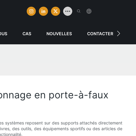
OUS
CAS
NOUVELLES
CONTACTER
yonnage en porte-à-faux
Ces systèmes reposent sur des supports attachés directement
vres, des outils, des équipements sportifs ou des articles de
ctionnalité.