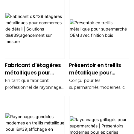
Fabricant d'étagères
Présentoir en treillis
métalliques pour
métallique pour
commerces de détail |
supermarché OEM
En tant que fabricant
Conçu pour les
Solutions
avec finition bois
professionnel de rayonnages
supermarchés modernes, ce
d'agencement sur
pour le commerce de détail,
présentoir grillagé OEM offre
nous proposons des
une durabilité
mesure
systèmes de rayonnages en
exceptionnelle, une
treillis métallique sur mesure
installation facile et des
pour les supermarchés, les
configurations
chaînes de magasins, les
personnalisables. Ses