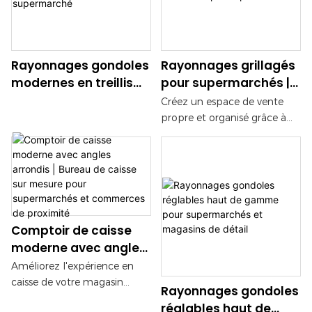
supérettes et les marques de
panneaux décoratifs
distribution du monde entier.
imitation bois créent une
Nous offrons des services
ambiance haut de gamme
OEM et ODM ainsi qu'un
tout en garantissant une
Rayonnages gondoles
Rayonnages grillagés
accompagnement complet
robustesse à toute épreuve.
modernes en treillis
pour supermarchés |
pour l'aménagement de vos
métallique pour
Présentoirs modernes
magasins.
Créez un espace de vente
l'affichage en
pour épiceries
propre et organisé grâce à
supermarché
nos étagères grillagées
modernes. Doté d'une
structure en acier robuste,
d'une finition décorative
imitation bois et de
panneaux grillagés
Comptoir de caisse
modulaires, ce système
d'étagères optimise la
moderne avec angles
visibilité des produits tout en
arrondis | Bureau de
Améliorez l'expérience en
offrant une excellente
caisse sur mesure
caisse de votre magasin
Rayonnages gondoles
capacité de charge. Idéal
pour supermarchés et
grâce à ce comptoir
réglables haut de
pour les supermarchés, les