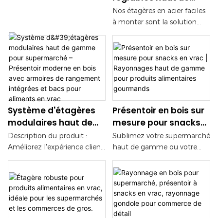
moderne, conçu pour les
commerces de
gamme pour
épiceries, les commerces de
Nos étagères en acier faciles
supermarchés, les
proximité
supermarchés et
proximité et les boutiques
à monter sont la solution
commerces de proximité, les
spécialisées.
magasins de détail
idéale pour le stockage des
boutiques spécialisées et les
produits alimentaires en
points de vente de marque.
supermarché. Robustes et
Avec sa finition noire et
polyvalentes, elles offrent un
blanche élégante, sa
système de rangement
structure en acier robuste et
performant, parfait pour
ses panneaux perforés
organiser et présenter les
intégrés, ce comptoir allie
Système d'étagères
Présentoir en bois sur
produits dans tout type de
fonctionnalité, durabilité et
modulaires haut de
mesure pour snacks
supermarché.
esthétique contemporaine.
gamme pour
en vrac | Rayonnages
Description du produit :
Sublimez votre supermarché
supermarché –
haut de gamme pour
Améliorez l'expérience client
haut de gamme ou votre
Présentoir moderne en
produits alimentaires
dans votre magasin grâce à
boutique de snacks avec
notre système d'étagères
notre présentoir en bois sur
bois avec armoires de
gourmands
modulaires haut de gamme
mesure pour produits en
rangement intégrées
pour supermarché. Avec sa
vrac. Cette solution
et bacs pour aliments
finition bois clair élégante et
d'agencement premium est
en vrac
sa structure robuste en acier
conçue pour les produits