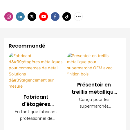
Recommandé
Présentoir en
treillis métallique
Fabricant
pour
Conçu pour les
d'étagères
supermarché
supermarchés
métalliques pour
En tant que fabricant
OEM avec finition
modernes, ce
commerces de
professionnel de
présentoir grillagé
bois
détail | Solutions
rayonnages pour le
OEM offre une