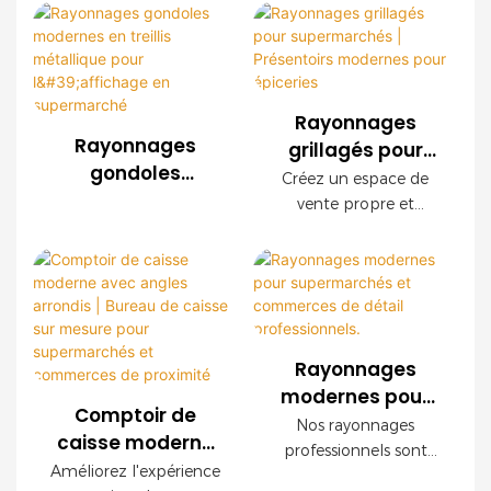
commerce de détail,
d'agencement
durabilité
nous proposons des
sur mesure
exceptionnelle, une
systèmes de
installation facile et
rayonnages en treillis
des configurations
métallique sur mesure
personnalisables. Ses
Rayonnages
pour les
panneaux décoratifs
Rayonnages
grillagés pour
supermarchés, les
imitation bois créent
gondoles
supermarchés |
Créez un espace de
chaînes de magasins,
une ambiance haut de
modernes en
Présentoirs
vente propre et
les supérettes et les
gamme tout en
treillis métallique
modernes pour
organisé grâce à nos
marques de
garantissant une
pour l'affichage
étagères grillagées
épiceries
distribution du monde
robustesse à toute
en supermarché
modernes. Doté d'une
entier. Nous offrons
épreuve.
structure en acier
des services OEM et
robuste, d'une finition
ODM ainsi qu'un
décorative imitation
accompagnement
Rayonnages
bois et de panneaux
complet pour
modernes pour
grillagés modulaires,
l'aménagement de vos
Comptoir de
supermarchés et
Nos rayonnages
ce système d'étagères
magasins.
caisse moderne
commerces de
professionnels sont
optimise la visibilité
avec angles
Améliorez l'expérience
détail
parfaitement adaptés
des produits tout en