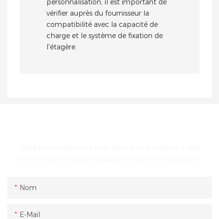
personnalisation, il est important de
vérifier auprès du fournisseur la
compatibilité avec la capacité de
charge et le système de fixation de
l'étagère.
ENTRER EN CONTACT AVEC NOUS
Entrez votre adresse e-mail pour être le premier à être
informé des nouveaux produits et des offres spéciales.
Nom
E-Mail