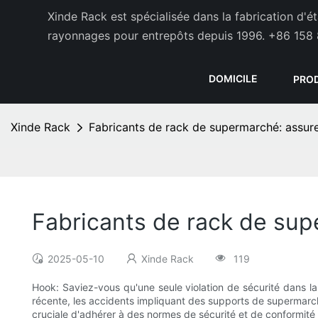
Xinde Rack est spécialisée dans la fabrication d'
rayonnages pour entrepôts depuis 1996.
+86 158 
DOMICILE
PRO
Xinde Rack
Fabricants de rack de supermarché: assurer
Fabricants de rack de supe
2025-05-10
Xinde Rack
119
Hook: Saviez-vous qu'une seule violation de sécurité dans l
récente, les accidents impliquant des supports de supermarch
cruciale d'adhérer à des normes de sécurité et de conformité s