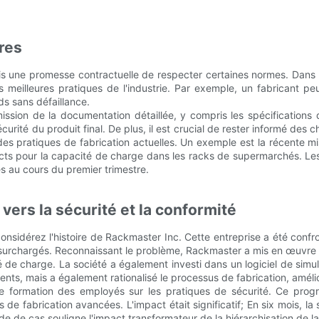
res
is une promesse contractuelle de respecter certaines normes. Dans 
 les meilleures pratiques de l'industrie. Par exemple, un fabricant 
rds sans défaillance.
ssion de la documentation détaillée, y compris les spécifications d
la sécurité du produit final. De plus, il est crucial de rester informé
 des pratiques de fabrication actuelles. Un exemple est la récente 
ricts pour la capacité de charge dans les racks de supermarchés. L
 au cours du premier trimestre.
vers la sécurité et la conformité
é, considérez l'histoire de Rackmaster Inc. Cette entreprise a été conf
s surchargés. Reconnaissant le problème, Rackmaster a mis en œuvre
é de charge. La société a également investi dans un logiciel de simu
ents, mais a également rationalisé le processus de fabrication, amélior
 formation des employés sur les pratiques de sécurité. Ce prog
s de fabrication avancées. L'impact était significatif; En six mois,
e de cas souligne l'impact transformateur de la hiérarchisation de la