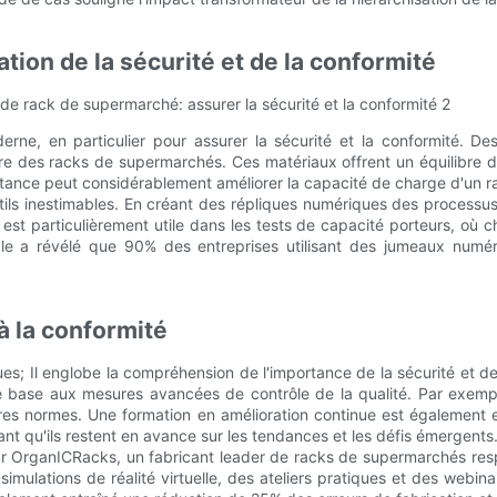
ation de la sécurité et de la conformité
derne, en particulier pour assurer la sécurité et la conformité.
re des racks de supermarchés. Ces matériaux offrent un équilibre de 
istance peut considérablement améliorer la capacité de charge d'un 
ls inestimables. En créant des répliques numériques des processus d
st particulièrement utile dans les tests de capacité porteurs, où ch
nale a révélé que 90% des entreprises utilisant des jumeaux numé
à la conformité
s; Il englobe la compréhension de l'importance de la sécurité et d
base aux mesures avancées de contrôle de la qualité. Par exemple,
ières normes. Une formation en amélioration continue est également 
ant qu'ils restent en avance sur les tendances et les défis émergents
 OrganICRacks, un fabricant leader de racks de supermarchés respe
ations de réalité virtuelle, des ateliers pratiques et des webinair