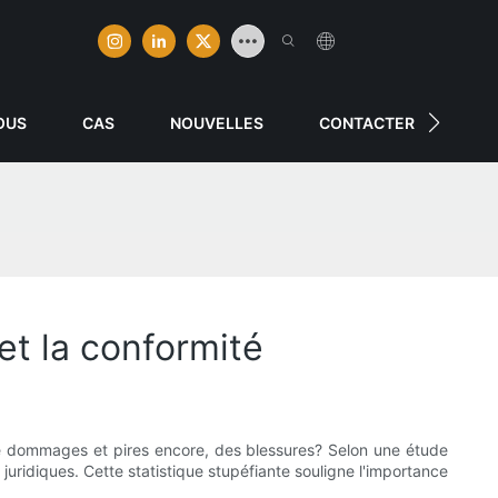
OUS
CAS
NOUVELLES
CONTACTER
et la conformité
 de dommages et pires encore, des blessures? Selon une étude
ridiques. Cette statistique stupéfiante souligne l'importance