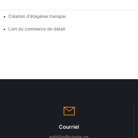
Création d'étagères transparentes: Conseils de conception d'ét
analyse complète
agasin
L'art du commerce de détail: choisir les meilleurs racks pour vos
Courriel
aditilin@xinde.cn