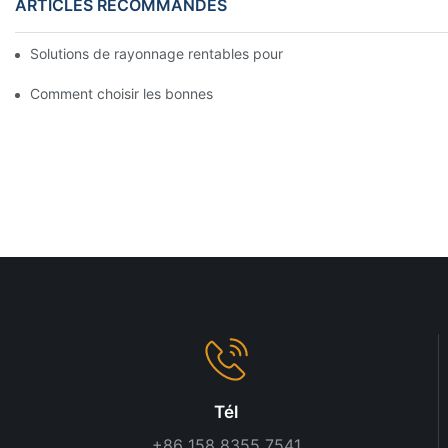
ARTICLES RECOMMANDÉS
Solutions de rayonnage rentables pour les supermarchés: une 
Comment choisir les bonnes étagères en gondole pour votre m
Tél
+86 158 8355 7541