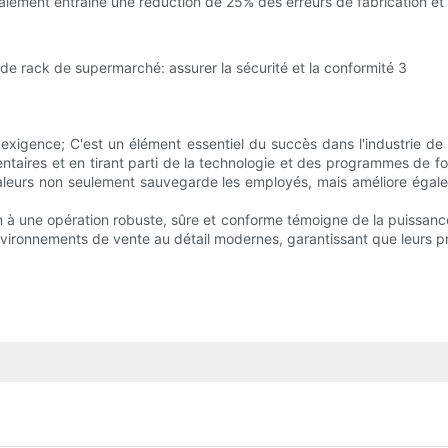
ement entraîné une réduction de 25% des erreurs de fabrication et 
e exigence; C'est un élément essentiel du succès dans l'industrie d
aires et en tirant parti de la technologie et des programmes de for
aleurs non seulement sauvegarde les employés, mais améliore égaleme
 à une opération robuste, sûre et conforme témoigne de la puissance 
ironnements de vente au détail modernes, garantissant que leurs produ