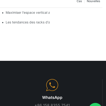
Cas
Nouvelles
agères de gondole
Maximiser l'espace vertical avec des conceptions créatives de 
 produits
Les tendances des racks d'affichage des magasins que vous de
WhatsApp
+86 158 8355 7541