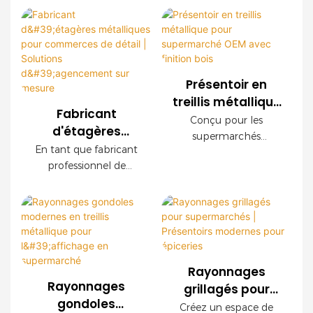
Présentoir en
treillis métallique
Fabricant
pour
Conçu pour les
d'étagères
supermarché
supermarchés
métalliques pour
En tant que fabricant
OEM avec finition
modernes, ce
commerces de
professionnel de
présentoir grillagé
bois
détail | Solutions
rayonnages pour le
OEM offre une
commerce de détail,
d'agencement
durabilité
nous proposons des
sur mesure
exceptionnelle, une
systèmes de
installation facile et
rayonnages en treillis
des configurations
métallique sur mesure
personnalisables. Ses
Rayonnages
pour les
panneaux décoratifs
Rayonnages
grillagés pour
supermarchés, les
imitation bois créent
gondoles
supermarchés |
Créez un espace de
chaînes de magasins,