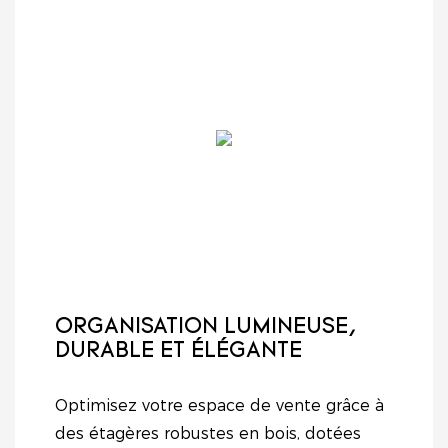
boutiques spécialisées.
et les points de vente
produits alimentaires,
de marque. Avec sa
des cosmétiques ou
finition noire et
d'autres articles, ce
blanche élégante, sa
système de
structure en acier
rayonnages offre un
robuste et ses
support fiable et une
panneaux perforés
présentation soignée,
intégrés, ce comptoir
vous aidant ainsi à
allie fonctionnalité,
attirer plus de clients
durabilité et
et à augmenter vos
esthétique
ventes.
contemporaine.
ORGANISATION LUMINEUSE,
DURABLE ET ÉLÉGANTE
Optimisez votre espace de vente grâce à
des étagères robustes en bois, dotées