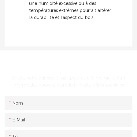
une humidité excessive ou à des
températures extrêmes pourrait altérer
la durabilité et l'aspect du bois.
ENTRER EN CONTACT AVEC NOUS
Entrez votre adresse e-mail pour être le premier à être
informé des nouveaux produits et des offres spéciales.
Nom
E-Mail
Tél