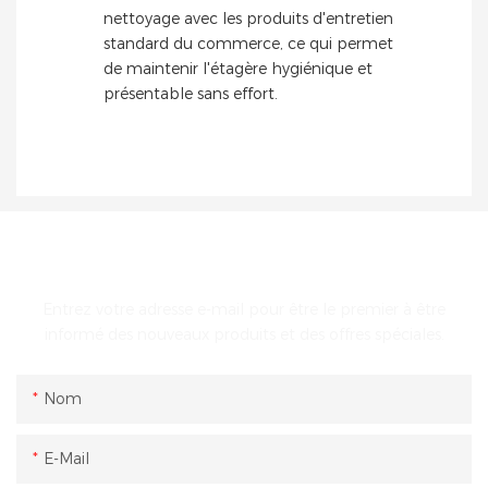
nettoyage avec les produits d'entretien
standard du commerce, ce qui permet
de maintenir l'étagère hygiénique et
présentable sans effort.
ENTRER EN CONTACT AVEC NOUS
Entrez votre adresse e-mail pour être le premier à être
informé des nouveaux produits et des offres spéciales.
Nom
E-Mail