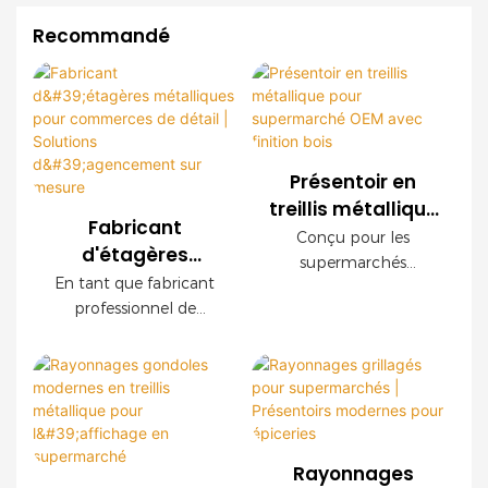
Recommandé
Présentoir en
treillis métallique
Fabricant
pour
Conçu pour les
d'étagères
supermarché
supermarchés
métalliques pour
En tant que fabricant
OEM avec finition
modernes, ce
commerces de
professionnel de
présentoir grillagé
bois
détail | Solutions
rayonnages pour le
OEM offre une
commerce de détail,
d'agencement
durabilité
nous proposons des
sur mesure
exceptionnelle, une
systèmes de
installation facile et
rayonnages en treillis
des configurations
métallique sur mesure
personnalisables. Ses
Rayonnages
pour les