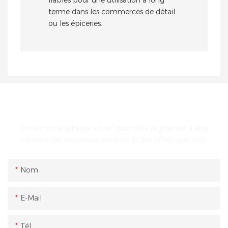
terme dans les commerces de détail
ou les épiceries.
ENTRER EN CONTACT AVEC NOUS
Entrez votre adresse e-mail pour être le premier à être
informé des nouveaux produits et des offres spéciales.
Nom
E-Mail
Tél