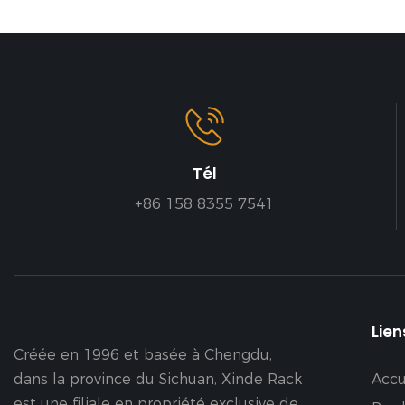
Tél
+86 158 8355 7541
Lien
Créée en 1996 et basée à Chengdu,
dans la province du Sichuan, Xinde Rack
Accu
est une filiale en propriété exclusive de