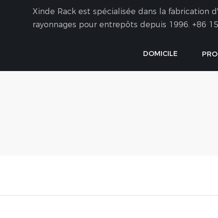
Xinde Rack est spécialisée dans la fabrication
rayonnages pour entrepôts depuis 1996.
+86 15
DOMICILE
PRO