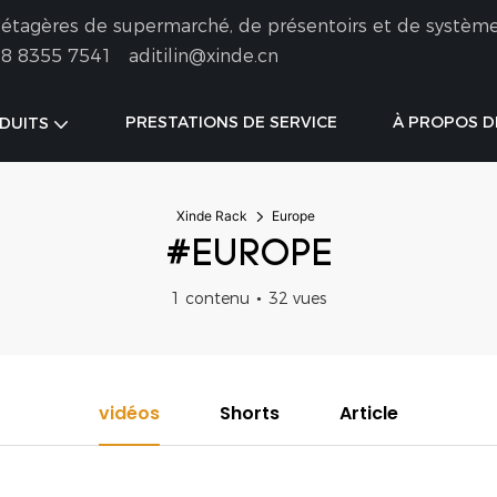
 d'étagères de supermarché, de présentoirs et de systèm
8 8355 7541
aditilin@xinde.cn
PRESTATIONS DE SERVICE
À PROPOS D
DUITS
Xinde Rack
Europe
#EUROPE
1 contenu
32 vues
vidéos
Shorts
Article