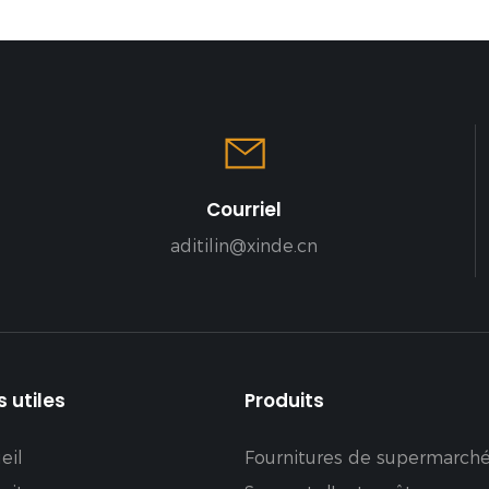
Courriel
aditilin@xinde.cn
s utiles
Produits
eil
Fournitures de supermarch