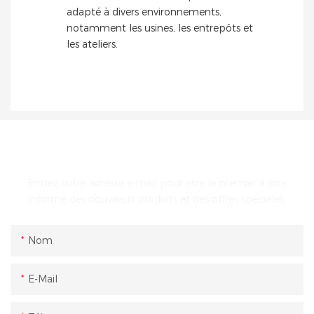
adapté à divers environnements,
notamment les usines, les entrepôts et
les ateliers.
ENTRER EN CONTACT AVEC NOUS
Entrez votre adresse e-mail pour être le premier à être
informé des nouveaux produits et des offres spéciales.
Nom
E-Mail