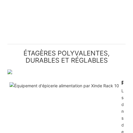
ÉTAGÈRES POLYVALENTES,
DURABLES ET RÉGLABLES
Poly
Les r
super
d'éta
métal
sont
dispo
en dif