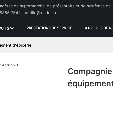
étagères de supermarché, de présentoirs et de systèmes de
8355 7541
aditilin@xinde.cn
PRESTATIONS DE SERVICE
À PROPOS DE N
DUITS
ment d'épicerie
Compagnie 
équipement