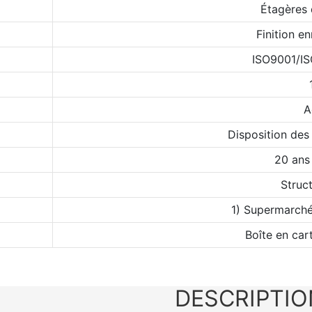
Étagères
Finition e
ISO9001/I
A
Disposition des
20 ans
Struct
1) Supermarché
Boîte en car
DESCRIPTIO