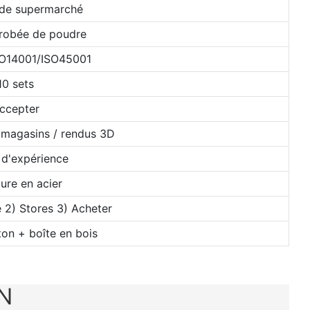
 de supermarché
nrobée de poudre
SO14001/ISO45001
10 sets
ccepter
 magasins / rendus 3D
 d'expérience
ure en acier
 2) Stores 3) Acheter
ton + boîte en bois
N