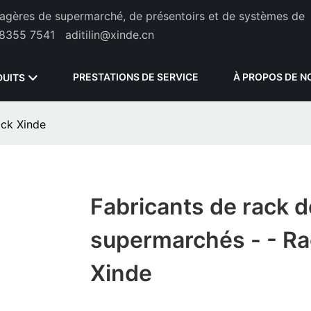
étagères de supermarché, de présentoirs et de systèmes de
8355 7541
aditilin@xinde.cn
PRESTATIONS DE SERVICE
À PROPOS DE N
DUITS
ack Xinde
Fabricants de rack d
supermarchés - - Ra
Xinde