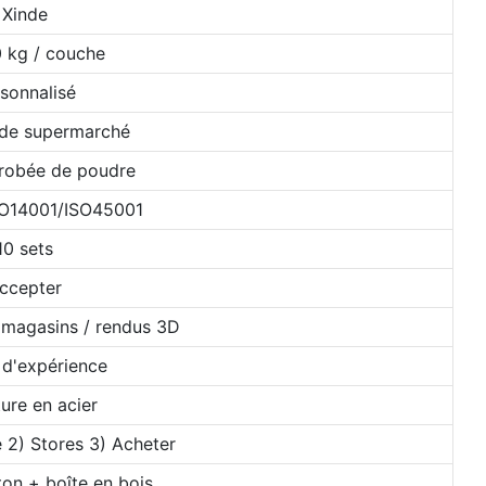
Xinde
 kg / couche
sonnalisé
 de supermarché
nrobée de poudre
SO14001/ISO45001
10 sets
ccepter
 magasins / rendus 3D
 d'expérience
ure en acier
 2) Stores 3) Acheter
ton + boîte en bois