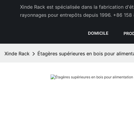
Xinde Rack est spécialisée dans la fabrication d'
rayonnages pour entrepôts depuis 1996.
+86 158 
DOMICILE
PRO
Xinde Rack
Étagères supérieures en bois pour alimenta