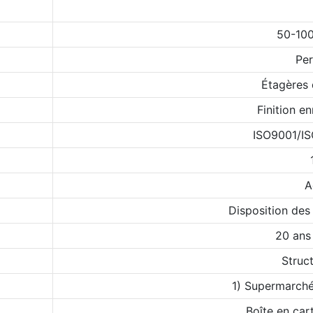
50-100
Per
Étagères
Finition e
ISO9001/I
A
Disposition des
20 ans
Struct
1) Supermarché
Boîte en car