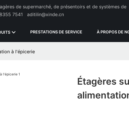
étagères de supermarché, de présentoirs et de systèmes de
8355 7541
aditilin@xinde.cn
PRESTATIONS DE SERVICE
À PROPOS DE N
DUITS
tion à l'épicerie
Étagères su
alimentation