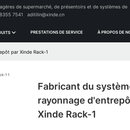
étagères de supermarché, de présentoirs et de systèmes de
8355 7541
aditilin@xinde.cn
PRESTATIONS DE SERVICE
À PROPOS DE N
DUITS
epôt par Xinde Rack-1
Fabricant du systèm
rayonnage d'entrepô
Xinde Rack-1