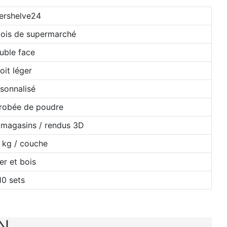
ershelve24
bois de supermarché
uble face
oit léger
sonnalisé
nrobée de poudre
 magasins / rendus 3D
 kg / couche
er et bois
10 sets
N