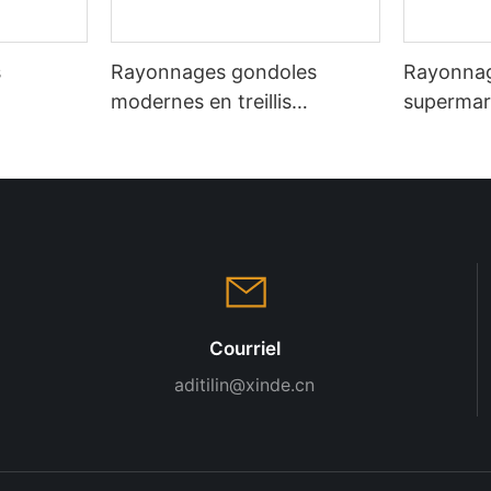
s
Rayonnages gondoles
Rayonnag
modernes en treillis
supermar
avec
métallique pour l'affichage
modernes
en supermarché
Courriel
aditilin@xinde.cn