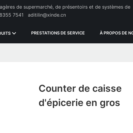
étagères de supermarché, de présentoirs et de systèmes de
8355 7541
aditilin@xinde.cn
PRESTATIONS DE SERVICE
À PROPOS DE N
DUITS
Counter de caisse
d'épicerie en gros