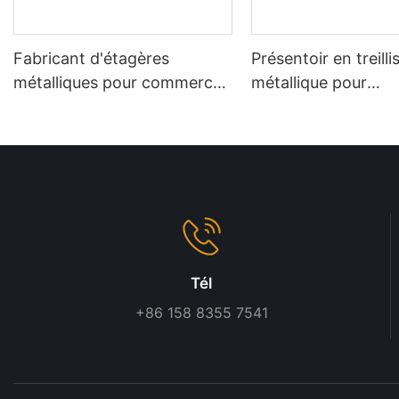
Fabricant d'étagères
Présentoir en treilli
métalliques pour commerces
métallique pour
de détail | Solutions
supermarché OEM 
d'agencement sur mesure
finition bois
Tél
+86 158 8355 7541