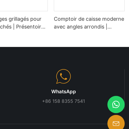
es grillagés pour
Comptoir de caisse moderne
chés | Présentoirs
avec angles arrondis |
 pour épiceries
Bureau de caisse sur mesure
pour supermarchés et
commerces de proximité
WhatsApp
+86 158 8355 7541