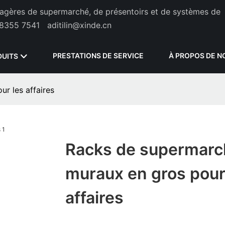
étagères de supermarché, de présentoirs et de systèmes de
8355 7541
aditilin@xinde.cn
PRESTATIONS DE SERVICE
À PROPOS DE N
DUITS
r les affaires
Racks de supermarc
muraux en gros pour
affaires