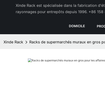
Xinde Rack est spécialisée dans la fabrication d'
rayonnages pour entrepôts depuis 1996.
+86 158 
DOMICILE
PRO
Xinde Rack
Racks de supermarchés muraux en gros pou