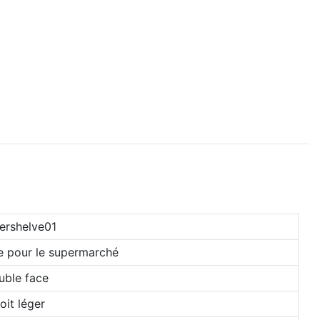
ershelve01
e pour le supermarché
uble face
oit léger