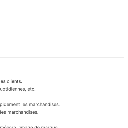
es clients.
quotidiennes, etc.
apidement les marchandises.
 les marchandises.
améliore l'image de marque.