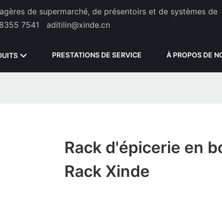
étagères de supermarché, de présentoirs et de systèmes de
8355 7541
aditilin@xinde.cn
PRESTATIONS DE SERVICE
À PROPOS DE N
DUITS
Rack d'épicerie en bo
Rack Xinde