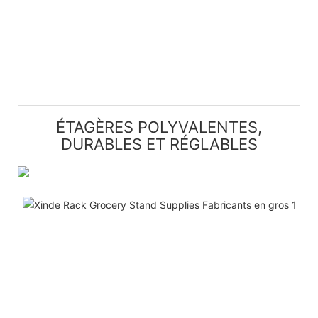
ÉTAGÈRES POLYVALENTES,
DURABLES ET RÉGLABLES
P
L
s
d
m
s
d
en