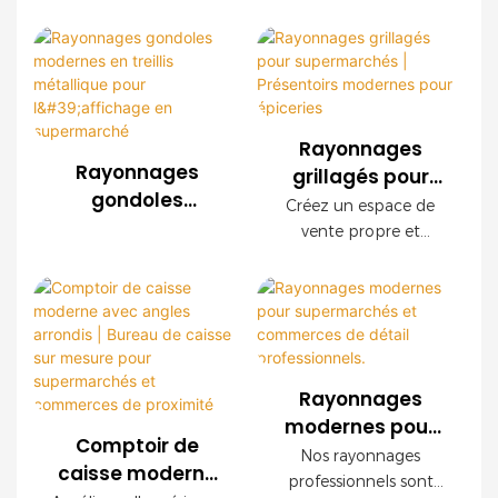
détail | Solutions
rayonnages pour le
OEM offre une
commerce de détail,
d'agencement
durabilité
nous proposons des
sur mesure
exceptionnelle, une
systèmes de
installation facile et
rayonnages en treillis
des configurations
métallique sur mesure
personnalisables. Ses
Rayonnages
pour les
panneaux décoratifs
Rayonnages
grillagés pour
supermarchés, les
imitation bois créent
gondoles
supermarchés |
Créez un espace de
chaînes de magasins,
une ambiance haut de
modernes en
Présentoirs
vente propre et
les supérettes et les
gamme tout en
treillis métallique
modernes pour
organisé grâce à nos
marques de
garantissant une
pour l'affichage
étagères grillagées
épiceries
distribution du monde
robustesse à toute
en supermarché
modernes. Doté d'une
entier. Nous offrons
épreuve.
structure en acier
des services OEM et
robuste, d'une finition
ODM ainsi qu'un
décorative imitation
accompagnement
Rayonnages
bois et de panneaux
complet pour
modernes pour
grillagés modulaires,
l'aménagement de vos
Comptoir de
supermarchés et
Nos rayonnages
ce système d'étagères
magasins.
caisse moderne
commerces de
professionnels sont
optimise la visibilité