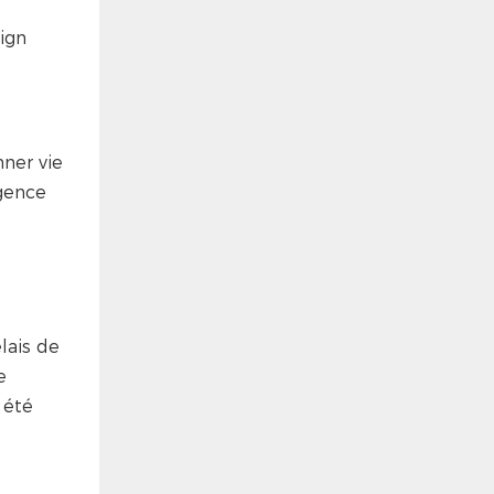
ign
ner vie
igence
élais de
e
 été