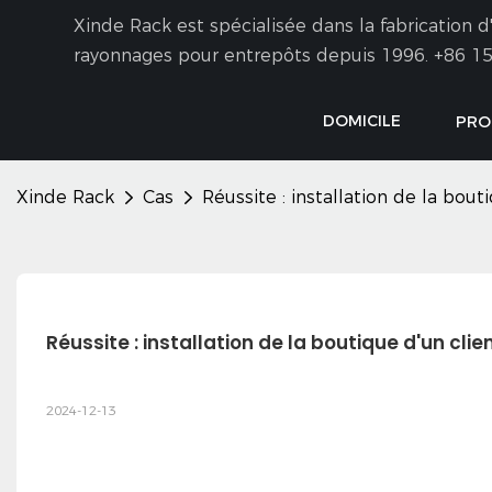
Xinde Rack est spécialisée dans la fabrication
rayonnages pour entrepôts depuis 1996.
+86 15
DOMICILE
PRO
Xinde Rack
Cas
Réussite : installation de la bout
Réussite : installation de la boutique d'un clie
2024-12-13