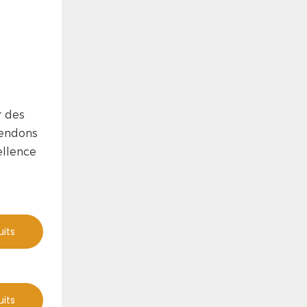
r des
tendons
ellence
uits
uits