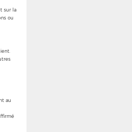
t sur la
ons ou
ient.
utres
nt au
ffirmé