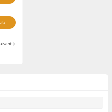
uits
uivant