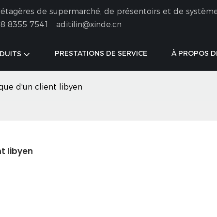
 d'étagères de supermarché, de présentoirs et de systèm
8 8355 7541
aditilin@xinde.cn
PRESTATIONS DE SERVICE
À PROPOS D
DUITS
ique d'un client libyen
nt libyen