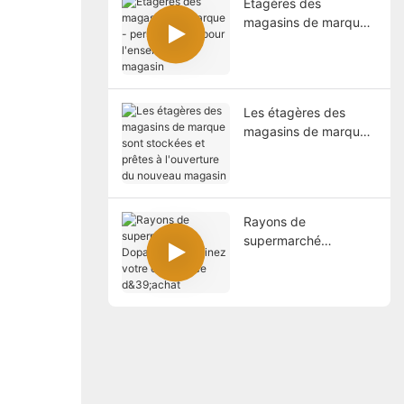
Étagères des
magasins de marque -
personnalisés pour
l'ensemble du
magasin
Les étagères des
magasins de marque
sont stockées et
prêtes à l'ouverture du
nouveau magasin
Rayons de
supermarché
Dopamine : illuminez
votre expérience
d&39;achat