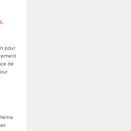
e.
in pour
acement
nce de
pour
schéma
les