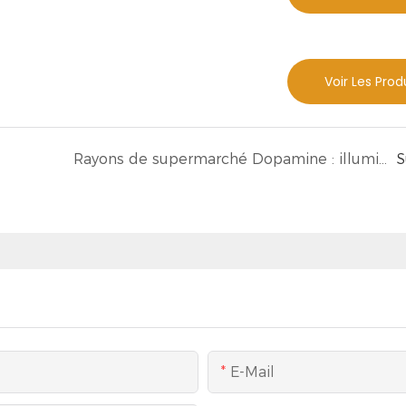
Voir Les Prod
Rayons de supermarché Dopamine : illuminez votre expérience d&39;achat
S
E-Mail