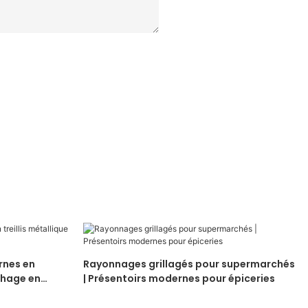
they
they
beverages
marques de
en
enhance
enhance
to
distribution
garantissant
store
store
electronics
du monde
une
aesthetics
aesthetics
and
entier. Nous
robustesse à
while
while
household
offrons des
toute
maximizing
maximizing
items
services
épreuve.
space
space
OEM et
efficiency
efficiency
ODM ainsi
qu'un
accompagne
ment
complet
pour
l'aménagem
nes en
Rayonnages grillagés pour supermarchés
ent de vos
ichage en
| Présentoirs modernes pour épiceries
magasins.