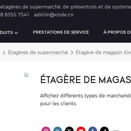
 d'étagères de supermarché, de présentoirs et de systèm
8 8355 7541
aditilin@xinde.cn
PRESTATIONS DE SERVICE
À PROPOS D
DUITS
é
Étagères de supermarché
Étagère de magasin Xi
ÉTAGÈRE DE MAGAS
Affichez différents types de marchand
pour les clients.