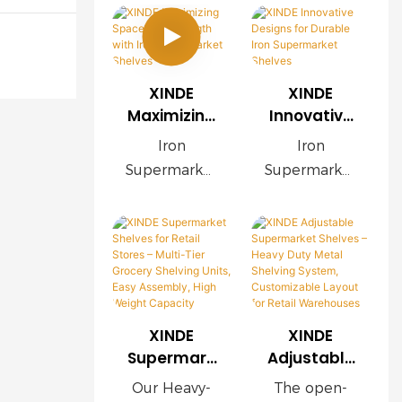
XINDE
XINDE
Maximizing
Innovative
Space and
Designs for
Iron
Iron
Strength
Durable
Supermarket
Supermarket
with Iron
Iron
Shelves are
Shelves are
Supermark
Supermark
heavy-duty,
heavy-duty,
et Shelves
et Shelves
high-
high-
capacity
capacity
storage
storage
solutions
solutions
XINDE
XINDE
designed for
designed for
Supermark
Adjustable
retail stores,
retail stores,
et Shelves
Supermark
supermarket
supermarket
Our Heavy-
The open-