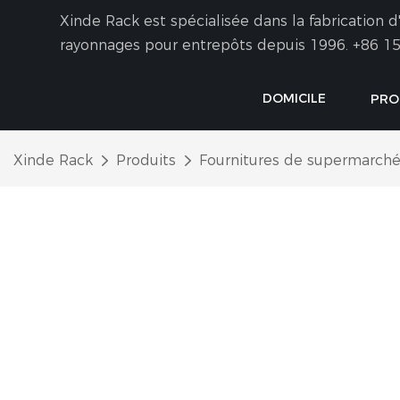
Xinde Rack est spécialisée dans la fabrication
rayonnages pour entrepôts depuis 1996.
+86 15
DOMICILE
PRO
Xinde Rack
Produits
Fournitures de supermarch