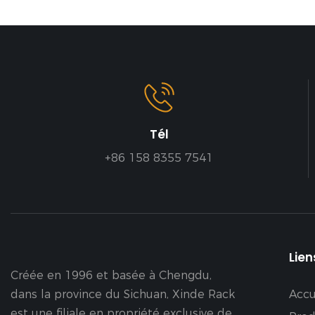
Tél
+86 158 8355 7541
Lien
Créée en 1996 et basée à Chengdu,
dans la province du Sichuan, Xinde Rack
Accu
est une filiale en propriété exclusive de