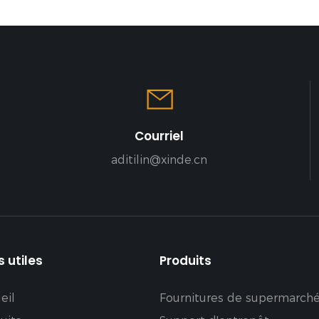
Courriel
aditilin@xinde.cn
s utiles
Produits
eil
Fournitures de supermarch