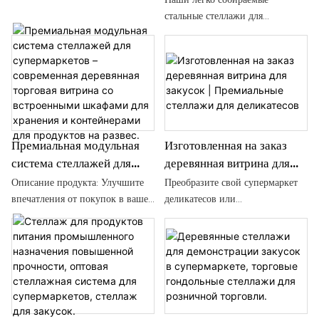
разработанной для
супермаркетов и
и специализированных
стальные стеллажи для
супермаркетов, магазинов
розничных магазинов.
розничных магазинов.
супермаркетов — идеальное
шаговой доступности,
решение для хранения
специализированных магазинов
продуктов питания в розничной
и фирменных торговых точек.
торговле. Эти прочные стеллажи
Благодаря элегантному черно-
представляют собой
белому дизайну, прочной
универсальную и эффективную
стальной конструкции и
систему хранения, идеально
встроенным перфорированным
Премиальная модульная
Изготовленная на заказ
подходящую для организации и
панелям, эта кассовая станция
система стеллажей для
деревянная витрина для
демонстрации товаров в любом
сочетает в себе
супермаркетов –
закусок | Премиальные
супермаркете.
Описание продукта: Улучшите
Преобразите свой супермаркет
функциональность,
современная деревянная
стеллажи для деликатесов
впечатления от покупок в вашем
деликатесов или
долговечность и современную
торговая витрина со
магазине с помощью нашей
специализированный магазин
эстетику.
модульной стеллажной системы
закусок с помощью нашей
встроенными шкафами для
премиум-класса. Эта стеллажная
изготовленной на заказ
хранения и контейнерами
система, выполненная в
деревянной витрины для
для продуктов на развес.
изысканном стиле с отделкой
развесных закусок –
под светлое дерево и прочным
премиального решения для
матовым черным стальным
розничной торговли,