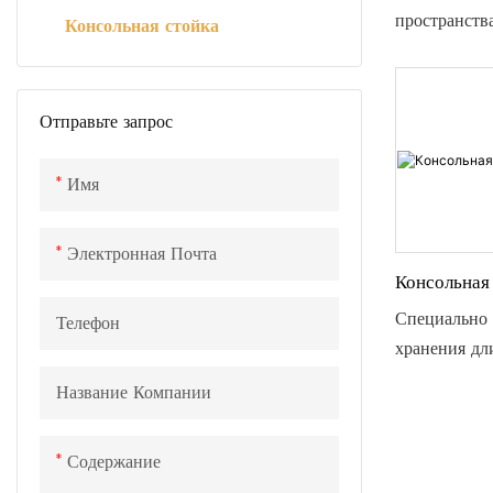
хранения тр
пространств
Консольная стойка
пиломатери
открытыми р
длинномерн
вертикальны
оптимизируе
Отправьте запрос
горизонталь
Регулируема
Имя
позволяет со
индивидуал
Электронная Почта
хранения, ад
Консольная
различным р
максимально
Специально 
Телефон
используя ку
хранения дл
предметов и
Название Компании
неправильно
встречающих
Содержание
стальных тру