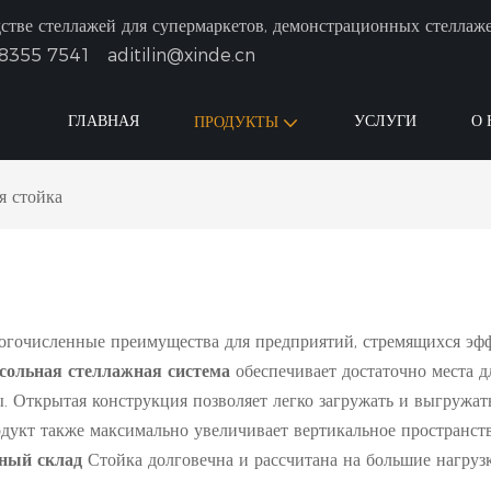
тве стеллажей для супермаркетов, демонстрационных стеллаж
8355 7541
aditilin@xinde.cn
ГЛАВНАЯ
УСЛУГИ
О 
ПРОДУКТЫ
я стойка
огочисленные преимущества для предприятий, стремящихся эфф
сольная стеллажная система
обеспечивает достаточно места 
. Открытая конструкция позволяет легко загружать и выгружат
одукт также максимально увеличивает вертикальное пространст
ьный склад
Стойка долговечна и рассчитана на большие нагруз