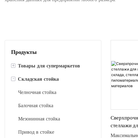
Продукты
+
Товары для супермаркетов
-
Складская стойка
Полки для супермаркетов
Кассы
Челночная стойка
Корзины для покупок
Балочная стойка
Сверхпрочн
Тележки для покупок
Мезонинная стойка
стеллажи д
Стеллаж для выставки товаров
Привод в стойке
склада, сте
Максимально