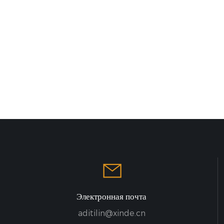
миниевых профилях
раслях
ости. Конструкция
полок позволяет
использовать
остранство и
фективность и
 хранения.
Электронная почта
aditilin@xinde.cn