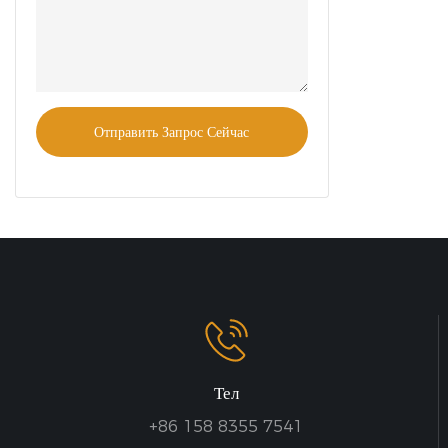
трубах, алю
и других от
промышленн
консольных 
эффективно 
Отправить Запрос Сейчас
складское пр
повысить эф
безопасность
Тел
+86 158 8355 7541