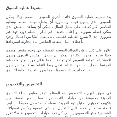
تبسيط عملية التسوق
يعد تبسيط عملية التسوق فائدة أخرى للمقبض المصمم جيدًا. يمكن
للمقبض الذي يسهل فهمه والمناورة أن يجعل مهمة التقاط وتنظيم
العناصر أكثر كفاءة. على سبيل المثال ، يمكن أن يساعد المقبض الذي
يمكن فصله بسهولة أو إعادة تجديده في إدارة السلة دون جهد غير
ضروري. هذا لا يسرع العملية فحسب ، بل يقلل أيضًا من احتمال وجود
أخطاء ، مثل إسقاط العناصر أثناء محاولة استردادها.
علاوة على ذلك ، فإن الفوائد النفسية المتمثلة في وجود مقبض مصمم
جيدًا يتجاوز مجرد الكفاءة. يمكن أن يجعل المقبض البديهي وسهل
الاستخدام عملية التسوق أكثر متعة ، مما يقلل من التوتر والإحباط
المرتبط بحمل العناصر الثقيلة. تخيل رضا التقاط سلة بمقبض سهل
الاستخدام وجذاب بصريًا ، مما يعزز التجربة الكلية للتسوق.
التخصيص والتخصيص
في سوق اليوم ، التخصيص هو المفتاح. توفر مقابض سلة التسوق
الحديثة مجموعة من خيارات التخصيص ، مما يسمح للمستخدمين
بتكييف تجربتهم باحتياجاتهم الفريدة. سواء كنت تفضل مقبضًا بأسلوب
قبضة محدد أو حجم قابل للتعديل أو حتى تصميم يعكس تفضيلاتك
الشخصية ، فهناك مقبض يناسب كل فرد. خيارات التخصيص هذه لا تعزز