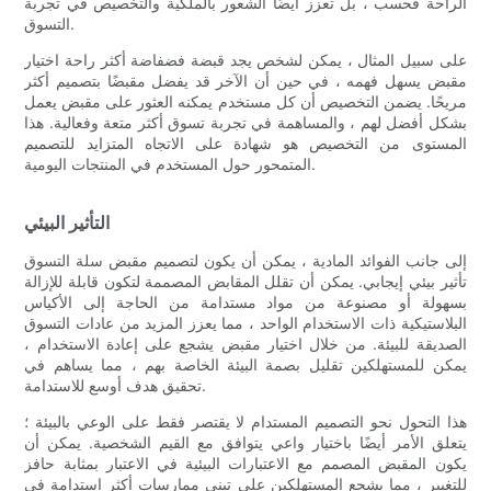
الراحة فحسب ، بل تعزز أيضًا الشعور بالملكية والتخصيص في تجربة
التسوق.
على سبيل المثال ، يمكن لشخص يجد قبضة فضفاضة أكثر راحة اختيار
مقبض يسهل فهمه ، في حين أن الآخر قد يفضل مقبضًا بتصميم أكثر
مريحًا. يضمن التخصيص أن كل مستخدم يمكنه العثور على مقبض يعمل
بشكل أفضل لهم ، والمساهمة في تجربة تسوق أكثر متعة وفعالية. هذا
المستوى من التخصيص هو شهادة على الاتجاه المتزايد للتصميم
المتمحور حول المستخدم في المنتجات اليومية.
التأثير البيئي
إلى جانب الفوائد المادية ، يمكن أن يكون لتصميم مقبض سلة التسوق
تأثير بيئي إيجابي. يمكن أن تقلل المقابض المصممة لتكون قابلة للإزالة
بسهولة أو مصنوعة من مواد مستدامة من الحاجة إلى الأكياس
البلاستيكية ذات الاستخدام الواحد ، مما يعزز المزيد من عادات التسوق
الصديقة للبيئة. من خلال اختيار مقبض يشجع على إعادة الاستخدام ،
يمكن للمستهلكين تقليل بصمة البيئة الخاصة بهم ، مما يساهم في
تحقيق هدف أوسع للاستدامة.
هذا التحول نحو التصميم المستدام لا يقتصر فقط على الوعي بالبيئة ؛
يتعلق الأمر أيضًا باختيار واعي يتوافق مع القيم الشخصية. يمكن أن
يكون المقبض المصمم مع الاعتبارات البيئية في الاعتبار بمثابة حافز
للتغيير ، مما يشجع المستهلكين على تبني ممارسات أكثر استدامة في