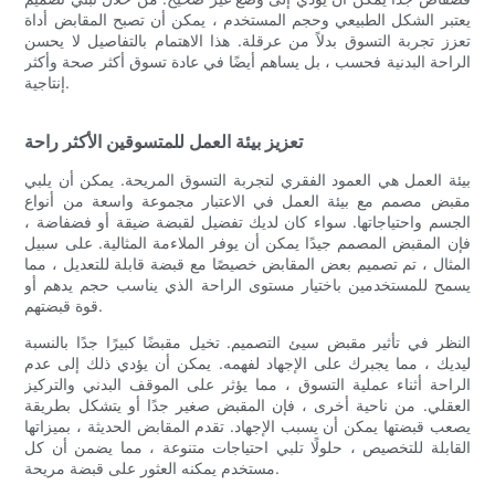
يعتبر الشكل الطبيعي وحجم المستخدم ، يمكن أن تصبح المقابض أداة
تعزز تجربة التسوق بدلاً من عرقلة. هذا الاهتمام بالتفاصيل لا يحسن
الراحة البدنية فحسب ، بل يساهم أيضًا في عادة تسوق أكثر صحة وأكثر
إنتاجية.
تعزيز بيئة العمل للمتسوقين الأكثر راحة
بيئة العمل هي العمود الفقري لتجربة التسوق المريحة. يمكن أن يلبي
مقبض مصمم مع بيئة العمل في الاعتبار مجموعة واسعة من أنواع
الجسم واحتياجاتها. سواء كان لديك تفضيل لقبضة ضيقة أو فضفاضة ،
فإن المقبض المصمم جيدًا يمكن أن يوفر الملاءمة المثالية. على سبيل
المثال ، تم تصميم بعض المقابض خصيصًا مع قبضة قابلة للتعديل ، مما
يسمح للمستخدمين باختيار مستوى الراحة الذي يناسب حجم يدهم أو
قوة قبضتهم.
النظر في تأثير مقبض سيئ التصميم. تخيل مقبضًا كبيرًا جدًا بالنسبة
ليديك ، مما يجبرك على الإجهاد لفهمه. يمكن أن يؤدي ذلك إلى عدم
الراحة أثناء عملية التسوق ، مما يؤثر على الموقف البدني والتركيز
العقلي. من ناحية أخرى ، فإن المقبض صغير جدًا أو يتشكل بطريقة
يصعب قبضتها يمكن أن يسبب الإجهاد. تقدم المقابض الحديثة ، بميزاتها
القابلة للتخصيص ، حلولًا تلبي احتياجات متنوعة ، مما يضمن أن كل
مستخدم يمكنه العثور على قبضة مريحة.