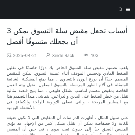
3 أسباب تجعل مقبض سلة التسوق يمكن
أن يجعلك متسوقًا أفضل
2025-04-21
Xinde Rack
103
يلعب تصميم مقبض سلة التسوق الخاص بك دورًا حاسمًا في تقليل
الضغط المادي وتحسين الموقف أثناء عملية التسوق. يمكن للمقبض
المصمم جيدًا أن يوزع الوزن بالتساوي ، مما يمنع المشكلة الشائعة
المتمثلة في آلام الظهر المرتبطة بالتسوق المطول. تخيل بيئة العمل
الخاصة بمقبض مصمم لتناسب بشكل طبيعي ، مما يتيح قبضة مثالية
تقلل من خطر الضغط على اليدين والذراعين. يتماشى مبدأ التصميم هذا
مع المعايير المريحة ، والتي تعطي الأولوية للراحة والكفاءة في
الأنشطة اليومية.
على سبيل المثال ، أظهرت الدراسات أن المقابض التي لا تكون ضيقة
للغاية ولا فضفاضة يمكن أن تقلل بشكل كبير من الإجهاد. قد يؤدي
المقبض الضيق جدًا إلى حدوث تعب يدوي ، في حين أن المقبض
فضفاض جدًا يمكن أن يؤدي إلى وضع غير صحيح. من خلال تبني تصميم