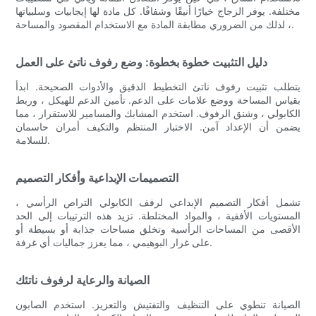
مختلفة. يوفر الزجاج خيارًا أنيقًا وشفافًا. كل مادة لها إيجابيات وسلبياتها
، لذلك من الضروري مطابقة المادة مع الاستخدام المقصود والمساحة.
دليل التثبيت خطوة بخطوة: وضع رفوف ناتئ على العمل
يتطلب تثبيت رفوف ناتئ التخطيط الدقيق والأدوات الصحيحة. ابدأ
بقياس المساحة ووضع علامات على الدعم. تأمين الدعم للهيكل ، وربط
الكابولي ، وشنق الرفوف. استخدم المشابك والمسامير للاستقرار ، مما
يضمن أن الإعداد آمن. الاختبار المنتظم والتكيف أمران حاسمان
للسلامة.
التصميمات الإبداعية وأفكار التصميم
تشمل أفكار التصميم الإبداعي لرفف الكابولي التراص الرأسي ،
المستويات الأفقية ، والمواد المختلطة. تزيد هذه الترتيبات إلى الحد
الأقصى من المساحات الرأسية وتخلق مساحات جذابة أو بسيطة أو
على غرار البوهيمي ، مما يعزز جماليات أي غرفة.
الصيانة والرعاية لرفوف ناتئك
الصيانة تنطوي على التنظيف والتفتيش والتعزيز. استخدم الصابون