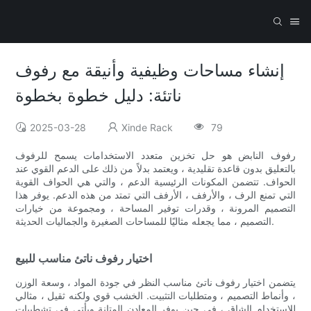
إنشاء مساحات وظيفية وأنيقة مع رفوف
ناتئة: دليل خطوة بخطوة
2025-03-28
Xinde Rack
79
رفوف النابض هو حل تخزين متعدد الاستخدامات يسمح للرفوف
بالتعليق بدون قاعدة تقليدية ، ويعتمد بدلاً من ذلك على الدعم القوي عند
الحواف. تتضمن المكونات الرئيسية الدعم ، والتي هي الحواف القوية
التي تمنع الرف ، والأرفف ، الأرفف التي تمتد من هذه الدعم. يوفر هذا
التصميم المرونة ، وقدرات توفير المساحة ، ومجموعة من خيارات
التصميم ، مما يجعله مثاليًا للمساحات الصغيرة والجماليات الحديثة.
اختيار رفوف ناتئ مناسب للبيع
يتضمن اختيار رفوف ناتئ مناسب النظر في جودة المواد ، وسعة الوزن
، وأنماط التصميم ، ومتطلبات التثبيت. الخشب قوي ولكنه ثقيل ، مثالي
للاستخدام الشاق ، في حين يوفر المعادن المتانة ويأتي في تشطيبات