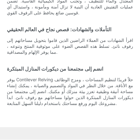
المعتدل والماء للتنظيف ، وتجنب المواد الكيميائية القاسية. تضمن
عمليات التفتيش العادية أن البنية لا تزال آمنة ومأمونة ، واستبدال أي
قوسين ضائع يحافظ على الرفوف القوي.
التأملات والشهادات: قصص نجاح في العالم الحقيقي
اقرأ الشهادات من العملاء الراضين الذين قاموا بتحويل مساحاتهم إلى
رفوف ناتئ. تسلط هذه القصص الضوء على موثوقية المنتج وتنوعه ،
مما يوفر الإلهام والمصداقية.
انضم إلى مجتمعنا من ديكورات المنازل المبتكرة
يوفر Contilever Relving حلاً فريدًا لتنظيم المساحات ، ومزج الوظائف
مع الأناقة. من خلال النظر في المواد والتصميم والصيانة ، يمكنك إنشاء
مساحة أنيقة وظيفية تعزز بيئة منزلك أو مكتبك. انضم إلى مجتمعنا من
ديكورات المنازل المبتكرة الذين حولوا مساحاتهم مع رفوف ناتئ. ابدأ
مشروعك اليوم ورفع مساحتك باستخدام دليلنا السهل المتابعة.