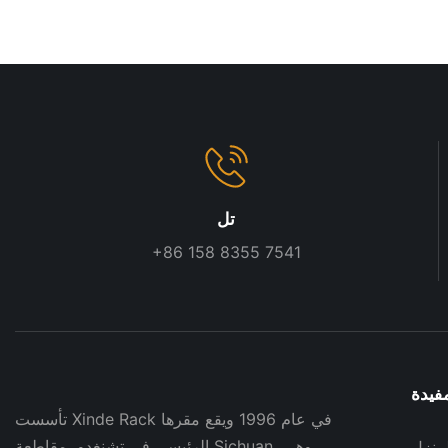
تل
+86 158 8355 7541
فيدة
تأسست Xinde Rack في عام 1996 ويقع مقرها
الرئيسي في تشنغدو، مقاطعة Sichuan، وهي
لمنزل