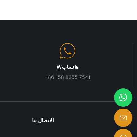
Wهاتساب
+86 158 8355 7541
الاتصال بنا