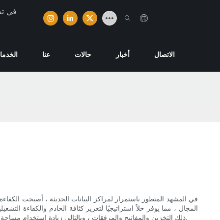
تخصصت ش
الاتصال
أخبار
حالات
عنا
الخدما
في المشهد المتطور باستمرار لمراكز البيانات الحديثة ، أصبحت الكفاءة 
المجال ، مما يوفر حلاً استراتيجيًا لتعزيز كثافة الخادم والكفاءة الت
ذلك التخزين والمفاتيح والمرفقات ، وبالتالي زيادة استخدام مساحة الرف الحالية. من خلال فهم دور وفوائد الميزانين المدعومة من الرف ، يمكن للمؤسسات اتخاذ قرارات مستنيرة ترفع قدرات مركز البيانات الخاصة بها.