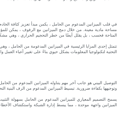
في قلب الميزانين المدعوم من الحامل ، يكمن مبدأ تعزيز كثافة الخادم 
مساحة مادية معينة. من خلال دمج الميزانين مع الرفوف ، يمكن للمؤسس
المتاحة فحسب ، بل يقلل أيضًا من خطر التحجيم الحراري ، وهي مشكلة 
تتمثل إحدى المزايا الرئيسية في الميزانين المدعومة من الحامل ، وهي
التحتية لتكنولوجيا المعلومات بشكل حيوي بناءً على تغيير أعباء العمل و
التوصيل البيني هو جانب آخر مهم يتناوله الميزانين المدعوم من الحامل 
وتوجيهها بكفاءة ضرورية. تبسيط الميزانين المدعوم من الرف البنية الت
يسمح التصميم المعياري للميزانين المدعوم من الحامل بسهولة التثبي
الميزانين واجهة موحدة ، مما يبسط إدارة الشبكة واستكشاف الأخطاء