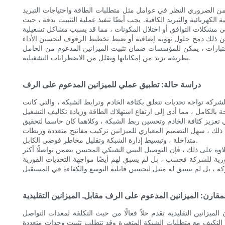
 ، من الضروري النظر في عوامل مثل متطلبات الطاقة واحتياجات التبريد
لكهربائية والتبريد الكافية. يجب أيضًا تنفيذ عملية التثبيت بدقة ، حيث
تضمن ذلك دمج حلول تهوية إضافية أو ضبط تخطيط الرفوف لتحسين الأداء
عتبارات ، يمكن للمؤسسات ضمان تثبيت الميزانين المدعوم من الحامل
بطريقة تزيد من إمكاناتها وتقلل من الاضطرابات التشغيلية.
دراسة حالة: تطبيق عملي للميزانين المدعوم على الرف
لشركة تواجه تحديات تتعلق بكثافة الخادم وترابط الشبكة ، والتي كانت
 في تعزيز كثافة الخادم وتحسين ربط الشبكة ، وكلاهما كان حاسما لتحقيق
ى ذلك ، سهل التصميم المعياري للميزانين تركيب مفاتيح متعددة وربطات
متداخلة ، وتبسيط إدارة الشبكة وتقليل مخاطر فوضى الكابل.
طاقة وتكاليف التشغيل. علاوة على ذلك ، فإن التوصيل البيني الشبكي المحسن يضمن تواصلًا أكثر
ورية للشركة فحسب ، بل لم يسبق لهم أيضًا مواجهة التحديات الفورية
لمقارن: الميزانين المدعوم على الرف مقابل. الميزانين التقليدية
الميزانين التقليدية تقدم حلاً فعالًا من حيث التكلفة لمعدات التواصل
على التكيف مع متطلبات الشبكة المتغيرة وقد تتطلب تثبيت وحدات متعددة