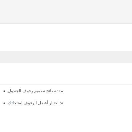
إنشاء أرفف سلسة: نصائح تصميم رفوف الجندول
عرض فن البيع بالتجزئة: اختيار أفضل الرفوف لمنتجاتك