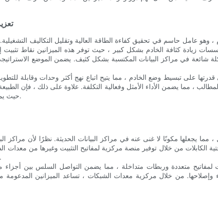
تعزيز
، وهو عامل حاسم في تحقيق كفاءة الطاقة العالية وتقليل التكاليف التشغيلية. 
ات زيادة كثافة الخادم بشكل كبير ، حيث توفر هذه الميزانين نقاط تثبيت إض
شائعة في مراكز البيانات المكتسبة بشكل كثيف. يضمن الموضع الاستراتيجي للخ
 قدرتها على تبسيط وضع الخادم ، مما يتيح اتباع نهج أكثر وحدات وقابلة للتطو
المطالب ، مما يضمن الأداء الأمثل وفعالية التكلفة. علاوة على ذلك ، فإن الطبيع
حيث يمكن الوصول إلى المكونات الفردية واستبدالها دون تعطيل النظام بأكمله.
، مما يجعلها مكونًا لا غنى عنه في مراكز البيانات الحديثة. نظرًا لأن مراكز 
حتية الكابلات من خلال توفير منصة مركزية لمفاتيح التثبيت وغيرها من معدات ا
يعزز أداء الشبكة من خلال تقليل التداخل بين قطاعات 
ت لمفاتيح متعددة وربطات متداخلة ، مما يضمن التواصل السلس بين أجزاء م
 وإصلاحها. من خلال مركزية معدات الشبكات ، تساعد الميزانين المدعومة م