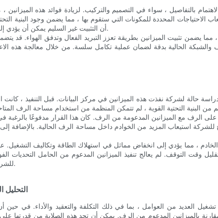
لاهتمام بالتفاصيل ، سواء في التصميم والتركيب. لزيادة فوائد هذه الميزانين
الاحتياجات المحددة للمكونات التي ستقوم بها ، مما يضمن وجود البنية التحتية ا
أن التثبيت غير السليم يمكن أن يؤدي إلى مشكلات التوافق أو اختلال المكونات ، مما قد يسبب مشاكل تشغيلية.
 ، مما يضمن تثبيت الميزانين بطريقة تعزز التبريد الفعال وتدفق الهواء. قد ي
ف والشبكة الحالية بدقة لضمان عملية تكامل سلسة. من خلال معالجة هذه الا
دراسة حالة لشركة نفذت هذه الميزانين في مركز البيانات. قبل التنفيذ ، كانت ا
ثبتة على الرف مع الميزانين المدعومة من الرف. كان هذا القرار مدفوعًا بالرغبة
يح للشركة استيعاب المزيد من الخوادم داخل مساحة الرف الحالية. بالإضافة إل
لبس فيها. لاحظت الشركة زيادة بنسبة 30 ٪ في كثافة الخادم ، مما يؤدي إلى انخفاض مماثل في استهلاك ال
ليل وقت التوقف. لم يعالج تنفيذ الميزانين المدعوم من الحامل التحديات الف
للشركة ، بل لم يسبق له مثيل لتحسين قابلية التوسع والكفاءة في المستقبل.
التحليل ا
تشغيل العديد من العوامل ، بما في ذلك التكلفة والتعقيد والأداء. في حين أن 
ميم مقارنة بالميزانين المدعوم من الرف. يمكن أن تحد هذه الصلابة من قدرتها 