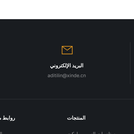
البريد الإلكتروني
aditilin@xinde.cn
المنتجات
روابط م
مستلزمات السوبر ماركت
ا