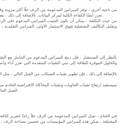
من ناحية أخرى ، توفر الميزانين المدعومة من الرف حلًا أكثر مرونة
تعزز أيضًا الكفاءة الكلية لمركز البيانات. بالإضافة إلى ذلك ، يضمن دمج الميزانين المدعوم من الحامل مع البنية التحتية للرفع والشبكة الحالية نظامًا سلسًا وفعالًا ، مما يقلل من الحاجة إلى تعديلات إضافية أو ترقيات.
من حيث التكلفة ، يمكن أن تكون التثبيت الميزانين المدعوم على الرف 
وتقليل التكاليف التشغيلية تفوق الاستثمار الأولي. الميزانين التقليدي
بالنظر إلى المستقبل ، فإن دمج الميزانين المدعوم من الحامل مع التقن
والحلول الموفرة للطاقة إلى تبني التقنيات المتقدمة التي تعزز أداء 
بالإضافة إلى ذلك ، فإن تطوير تقنيات الشبكات من الجيل التالي ، مثل ا
سيستفيد ارتفاع تقنيات الحاويات وتقنيات المحاكاة الافتراضية للخادم من
العمل الحافية والأجهزة الافتراضية في الميزانين المدعومة من الحامل ، يمكن للمؤسسات تحقيق مستويات أعلى من استخدام الموارد وتحسين الكفاءة التشغيلية.
في الختام ، تمثل الميزانين المدعومة من الرف حلاً رائدًا لتعزيز كثاف
المختلفة ، تمكن هذه الميزانين المؤسسات من تحسين مساحة الرف ، وت