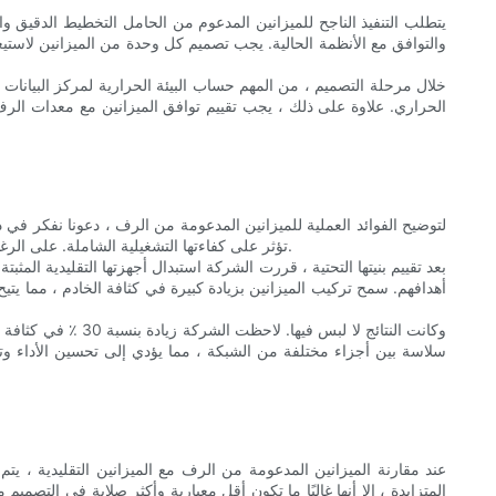
يتطلب التنفيذ الناجح للميزانين المدعوم من الحامل التخطيط الدقيق وا
والتوافق مع الأنظمة الحالية. يجب تصميم كل وحدة من الميزانين لاستيعاب 
خلال مرحلة التصميم ، من المهم حساب البيئة الحرارية لمركز البيانات
الحراري. علاوة على ذلك ، يجب تقييم توافق الميزانين مع معدات الر
لتوضيح الفوائد العملية للميزانين المدعومة من الرف ، دعونا نفكر في 
تؤثر على كفاءتها التشغيلية الشاملة. على الرغم من البنية التحتية القوية ، لم تتمكن المنظمة من استخدام مساحة الرف المتاحة بالكامل ، مما أدى إلى ارتفاع استهلاك الطاقة وزيادة تكاليف التشغيل.
بعد تقييم بنيتها التحتية ، قررت الشركة استبدال أجهزتها التقليدية الم
أهدافهم. سمح تركيب الميزانين بزيادة كبيرة في كثافة الخادم ، مما يت
وكانت النتائج لا 
سلاسة بين أجزاء مختلفة من الشبكة ، مما يؤدي إلى تحسين الأداء وتق
عند مقارنة الميزانين المدعومة من الرف مع الميزانين التقليدية ، يتم 
المتزايدة ، إلا أنها غالبًا ما تكون أقل معيارية وأكثر صلابة في التص