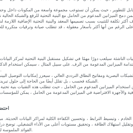
 وقابل للتطوير ، حيث يمكن أن تستوعب مجموعة واسعة من المكونات داخل وحدة
أكثر تكلفة للتثبيت بسبب تصميمها المعقد والبنية التحتية الإضافية اللازمة 
ة ، على الرغم من أنها أكثر بأسعار معقولة ، قد تتطلب صيانة وترقيات متكررة ل
يات الناشئة سيلعب دورًا مهمًا في تشكيل مستقبل البنية التحتية لمركز البيا
واستدامة الميزانين المدعومة من الرف. على سبيل المثال ، سيمكن استخدام الذ
جعل عمليات مركز البيانات أكثر كفاءة والتكيف مع أعباء العمل المتغيرة.
لشبكات البصرية ومفاتيح النطاق الترددي العالي ، سيعزز إمكانيات التوصيل البين
الشبكة فحسب ، بل تقلل أيضًا من الحاجة إلى حلول تبريد وصيانة إضافية ، مما يساهم في بيئة مركز بيانات أكثر كفاءة ومستدامة.
 استخدام الميزانين المدعوم من الحامل ، حيث تتطلب هذه التقنيات بنية تحتية عا
احتضا
ة الخادم ، وتبسيط الترابط ، وتحسين الكفاءة الكلية لمراكز البيانات الحديثة
قليل استهلاك الطاقة ، وتحقيق مستويات أعلى من الأداء التشغيلي. توضح دراس
الفوائد الملموسة لهذه الميزانين ، مما يبرز إمكاناتها في تحويل البنية التحتية لمركز البيانات.