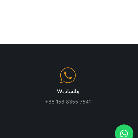
Wهاتساب
+86 158 8355 7541