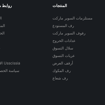
المنتجات
روابط م
مستلزمات السوبر ماركت
ا
رف المستودع
الم
رفوف السوبر ماركت
الخ
عدادات الخروج
سلال التسوق
ح
عربات التسوق
أرفف العرض
الاتصال Usscissia
رف المكوك
سياسة الخص
رف شعاع