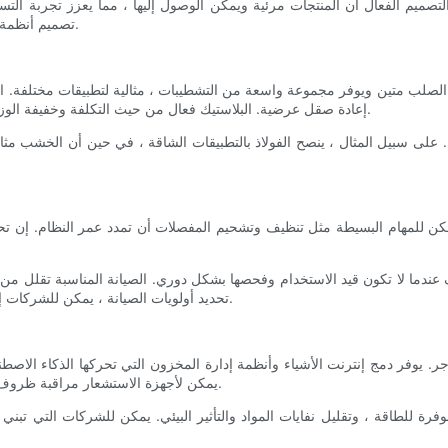
تصميم أنظمة الرفوف بعناية ، يمكن للشركات إنشاء بيئة أكثر جاذبية وصديقة للعملاء.
لصلب متين ويوفر مجموعة واسعة من التشطيبات ، مثالية لتطبيقات مختلفة. الخ
إعادة صقل عرضية. البلاستيك فعال من حيث التكلفة وخفيفة الوزن ، مناسب للأحمال الأخف ، ولكنه أقل استقرارًا من الفولاذ أو الخشب.
يح. على سبيل المثال ، ينصح الفولاذ بالتطبيقات الشاقة ، في حين أن الخشب م
يمكن للمهام البسيطة مثل تنظيف وتشحيم المفصلات أن تمدد عمر النظام. إن تح
دما لا تكون قيد الاستخدام وفحصها بشكل دوري. الصيانة المناسبة تقلل من خ
تحديد أولويات الصيانة ، يمكن للشركات إطالة عمر أنظمة الرفوف الخاصة بها ، والحفاظ على الكفاءة والوظائف.
جر. يوفر دمج إنترنت الأشياء وأنظمة إدارة المخزون التي تحركها الذكاء الاصطن
يمكن لأجهزة الاستشعار مراقبة ظروف الرف ومستويات المخزون ، وتوفير بيانات في الوقت الفعلي للتحسين.
وفرة للطاقة ، وتقليل نفايات المواد والتأثير البيئي. يمكن للشركات التي تبن