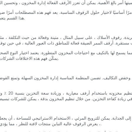
 أمرًا أساسيًا لاختيار حلول الرفوف المناسبة. يعد فهم هذه المصطلحات أمرً
هذا القسم يتعمق في الأساسيات ، مما يمهد الطريق لفهم شامل لرفوف البيع بالتجزئة.
يدة. رفوف الأسلاك ، على سبيل المثال ، متينة وفعالة من حيث التكلفة ، مثا
مما يسمح لها بالتكيف مع احتياجات المخزون المتطورة. يعتمد اختيار النوع الصح
يمكّن فهم هذه الاختلافات الشركات من اتخاذ قرارات مستنيرة ، وتحسين حلول التخزين والعرض التقديمي.
حة وخفض التكاليف. تضمن المنظمة المناسبة إدارة المخزون السهلة وتمنع الفوض
مثال حقيقي عل
ى الجذابة. يمكن للترويج المرئي ، الاستخدام الاستراتيجي للمساحة ، أن يجعل
، يعرض الرفوف عالية التباين منتجات لافتة للنظر ، مما يؤدي إلى جذب العملاء إلى استكشاف المتجر ودفعهم إلى استكشاف المتجر.