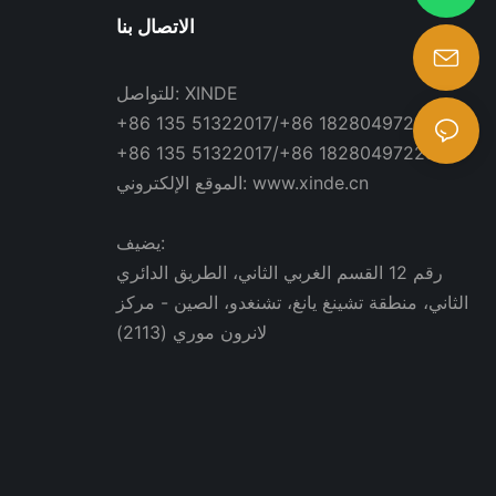
الاتصال بنا
للتواصل: XINDE
+86 135 51322017/+86 18280497223
+86 135 51322017/+86 18280497223
الموقع الإلكتروني: www.xinde.cn
يضيف:
رقم 12 القسم الغربي الثاني، الطريق الدائري
الثاني، منطقة تشينغ يانغ، تشنغدو، الصين - مركز
لانرون موري (2113)