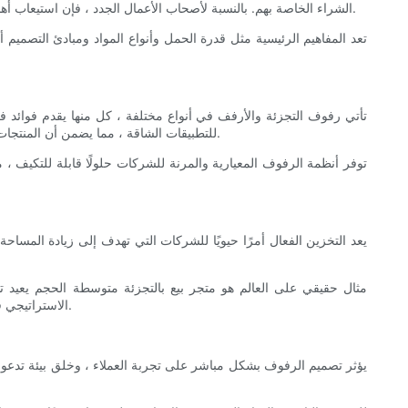
الشراء الخاصة بهم. بالنسبة لأصحاب الأعمال الجدد ، فإن استيعاب أهميتها أمر بالغ الأهمية. يمكن أن تعزز الأرفف الفعالة إدارة المخزون ، وتحسين المساحة ، وجذب العملاء ، والمساهمة في نهاية المطاف في نجاح المتجر.
تعد المفاهيم الرئيسية مثل قدرة الحمل وأنواع المواد ومبادئ التصميم
تأتي رفوف التجزئة والأرفف في أنواع مختلفة ، كل منها يقدم فوائد فر
للتطبيقات الشاقة ، مما يضمن أن المنتجات مستقرة. أرفف الممر الضيقة فعالة للمناطق ذات العبور العالية ، في حين توفر أرفف الجاذبية حلاً دعمًا ذاتيًا ، مما يقلل من الحاجة إلى الدعم المتكرر.
توفر أنظمة الرفوف المعيارية والمرنة للشركات حلولًا قابلة للتكيف ، 
يعد التخزين الفعال أمرًا حيويًا للشركات التي تهدف إلى زيادة المسا
الاستراتيجي في زيادة كفاءة التخزين. من خلال تنظيم المخزون بدقة ، يمكن للشركات تبسيط العمليات وتقديم المنتجات بشكل جذاب ، مما يعزز تصور عميل إيجابي.
يؤثر تصميم الرفوف بشكل مباشر على تجربة العملاء ، وخلق بيئة تدعو إل