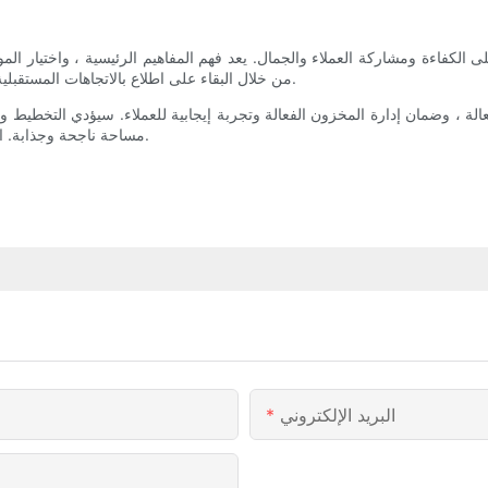
على الكفاءة ومشاركة العملاء والجمال. يعد فهم المفاهيم الرئيسية ، واختيار ا
من خلال البقاء على اطلاع بالاتجاهات المستقبلية واحتضان التقنيات المبتكرة ، يمكن للشركات تعزيز بيئات البيع بالتجزئة.
ة ، وضمان إدارة المخزون الفعالة وتجربة إيجابية للعملاء. سيؤدي التخطيط وا
مساحة ناجحة وجذابة. احتضن أساسيات رفوف البيع بالتجزئة ، وشاهدها مع ارتفاع نجاح متجرك.
البريد الإلكتروني