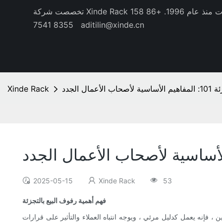
منذ عام 1996.
+86 158
8355 7541
aditilin@xinde.cn
لأعمال الجدد
Xinde Rack
2025-05-15
Xinde Rack
53
فهم أهمية رفوف البيع بالتجزئة
، فإنه يعمل كدليل مرئي ، ويوجه انتباه العملاء والتأثير على قرارات