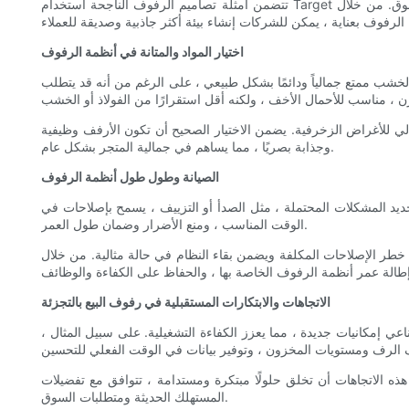
تتضمن أمثلة تصاميم الرفوف الناجحة استخدام Target للعروض النابضة بالحياة التي تجذب الانتباه وتخلق جوًا ترحيبيًا. يضمن التصميم الفعال أن المنتجات مرئية ويمكن الوصول إليها ، مما يعزز تجربة التسوق. من خلال
اختيار المواد والمتانة في أنظمة الرفوف
شب ممتع جمالياً ودائمًا بشكل طبيعي ، على الرغم من أنه قد يتطلب
ثالي للأغراض الزخرفية. يضمن الاختيار الصحيح أن تكون الأرفف وظيفية
وجذابة بصريًا ، مما يساهم في جمالية المتجر بشكل عام.
الصيانة وطول طول أنظمة الرفوف
ديد المشكلات المحتملة ، مثل الصدأ أو التزييف ، يسمح بإصلاحات في
الوقت المناسب ، ومنع الأضرار وضمان طول العمر.
طر الإصلاحات المكلفة ويضمن بقاء النظام في حالة مثالية. من خلال
الاتجاهات والابتكارات المستقبلية في رفوف البيع بالتجزئة
اعي إمكانيات جديدة ، مما يعزز الكفاءة التشغيلية. على سبيل المثال ،
ي هذه الاتجاهات أن تخلق حلولًا مبتكرة ومستدامة ، تتوافق مع تفضيلات
المستهلك الحديثة ومتطلبات السوق.