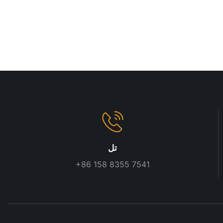
تل
+86 158 8355 7541