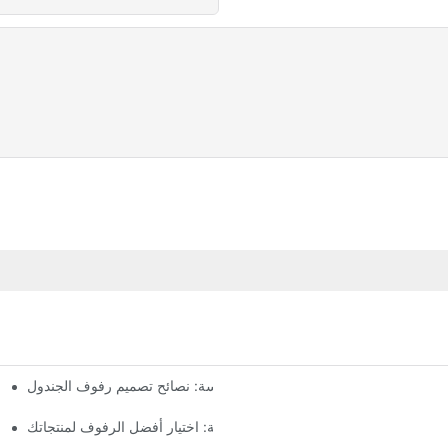
إنشاء أرفف سلسة: نصائح تصميم رفوف الجندول
عرض فن البيع بالتجزئة: اختيار أفضل الرفوف لمنتجاتك