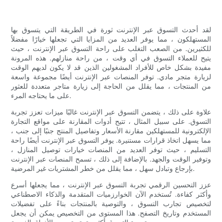
لقد أحدث التسوق عبر الإنترنت ثورة في الطريقة التي يتسوق بها
المستهلكون ، مما يوفر العديد من المزايا التي تجعلها خيارًا مفضلاً
للكثيرين. من الصعب التغلب على راحة التسوق عبر الإنترنت ، حيث
يتيح للعملاء التسوق في أي وقت ، من راحة منازلهم. هذه المرونة
مفيدة بشكل خاص للأفراد المشغولين الذين قد لا يكون لديهم الوقت
لزيارة متجر مادي. توفر المنصات عبر الإنترنت أيضًا مجموعة واسعة
من المنتجات ، مما يقلل من الحاجة إلى زيارة متاجر متعددة للعثور
على ما يحتاجه المرء.
علاوة على ذلك ، يتضمن التسوق عبر الإنترنت غالبًا ميزات تعزز تجربة
التسوق. على سبيل المثال ، تتيح أدوات المقارنة على مواقع التجارة
الإلكترونية للمستهلكين مقارنة الأسعار وتفاصيل المنتج جنبًا إلى جنب ،
مما يسهل اتخاذ قرارات مستنيرة. يوفر التسوق عبر الإنترنت أيضًا راحة
التسليم ، حيث توفر العديد من المنصات خيارات توصيل المنازل ،
وتوفير الوقت والجهد. بالإضافة إلى ذلك ، تسمح المنصات عبر الإنترنت
بإرجاع وتبادل سهل ، مما يقلل من خطر المشتريات غير المرضية.
عزز التحسين الرقمي تجربة التسوق عبر الإنترنت ، مما يجعلها أسرع
وأكثر كفاءة. تُستخدم الآن الخوارزميات المتقدمة والذكاء الاصطناعي
لتخصيص تجارب التسوق ، والتوصية بالمنتجات بناءً على تفضيلات
المستخدم وتاريخ التصفح. هذا المستوى من التخصيص يمكن أن يجعل