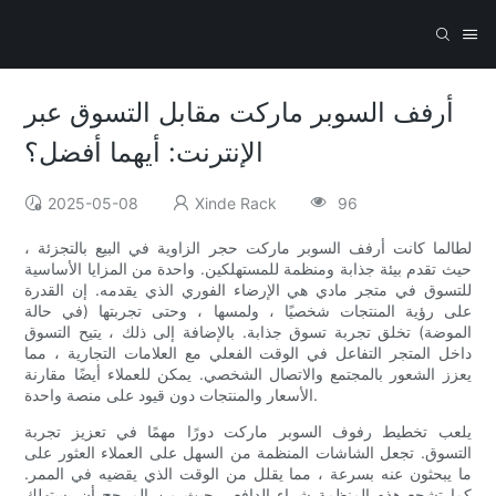
أرفف السوبر ماركت مقابل التسوق عبر
الإنترنت: أيهما أفضل؟
2025-05-08
Xinde Rack
96
لطالما كانت أرفف السوبر ماركت حجر الزاوية في البيع بالتجزئة ،
حيث تقدم بيئة جذابة ومنظمة للمستهلكين. واحدة من المزايا الأساسية
للتسوق في متجر مادي هي الإرضاء الفوري الذي يقدمه. إن القدرة
على رؤية المنتجات شخصيًا ، ولمسها ، وحتى تجربتها (في حالة
الموضة) تخلق تجربة تسوق جذابة. بالإضافة إلى ذلك ، يتيح التسوق
داخل المتجر التفاعل في الوقت الفعلي مع العلامات التجارية ، مما
يعزز الشعور بالمجتمع والاتصال الشخصي. يمكن للعملاء أيضًا مقارنة
الأسعار والمنتجات دون قيود على منصة واحدة.
يلعب تخطيط رفوف السوبر ماركت دورًا مهمًا في تعزيز تجربة
التسوق. تجعل الشاشات المنظمة من السهل على العملاء العثور على
ما يبحثون عنه بسرعة ، مما يقلل من الوقت الذي يقضيه في الممر.
كما تشجع هذه المنظمة شراء الدافع ، حيث من المرجح أن يستهلك