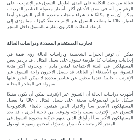
فعالة من حيث التكلفة على المدى الطويل. التسوق عبر الإنترنت ، على
الرغم من أنه في بعض الأحيان أكثر بأسعار معقولة للعناصر الفردية ،
يمكن أن يصبح مكلفًا عند شراء منتجات متعددة. التأثير البيئي هو أيضا
اعتبار. غالبًا ما يتطلب التسوق عبر الإنترنت نقلًا كبيرًا ، مما يؤدي إلى
ارتفاع انبعاثات الكربون مقارنة بالتسوق داخل المتجر.
تجارب المستخدم المحددة ودراسات الحالة
يمكن أن توفر الخبرات الشخصية ودراسات الحالة رؤى قيمة في
إيجابيات وسلبيات كل طريقة تسوق. على سبيل المثال ، قد يزدهر بعض
المستهلكين في البيئة الاجتماعية لمتجر مادي ، ويجدونه أكثر متعة
للتسوق مع الأصدقاء أو العائلة. قد يفضل الآخرون راحة التسوق عبر
الإنترنت ، خاصةً عندما يبحثون عن عناصر محددة لا يمكن العثور عليها
بسهولة في المتاجر المحلية.
أظهرت دراسات الحالة أن التسوق عبر الإنترنت يمكن أن يكون مفيدًا
بشكل خاص لمجموعات معينة. على سبيل المثال ، غالبًا ما يفضل
المستهلكون الأصغر سناً والأفراد الذين يتمتعون بالدهاء بالتكنولوجيا
التسوق عبر الإنترنت بسبب راحته وتنوعه. من ناحية أخرى ، قد يجد
المستهلكون الأكبر سناً أو أولئك الذين لديهم حركية محدودة التسوق في
المتجر أكثر متعة ، لأنه يوفر شعورًا بالمجتمع وسهولة الوصول.