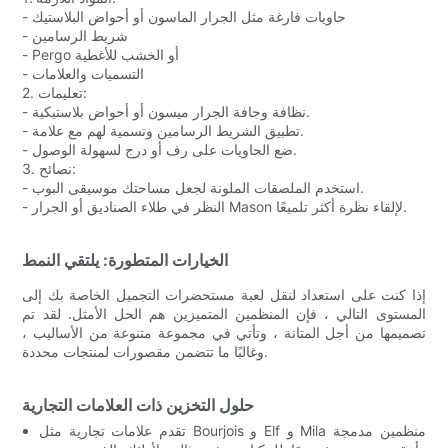
- حاويات فارغة مثل الجرار الماسون أو أحواض البلاستيك
- شريط الرسامين
- Pergo أو الخشب للأغطية
- التسميات والعلامات
2. تعليمات:
- نظافة وجافة الجرار ميسون أو أحواض بلاستيكية.
- تطبيق الشريط الرسامين وتسمية لهم مع علامة.
- ضع الحاويات على رف أو درج لسهولة الوصول.
3. نصائح:
- استخدم الملصقات الملونة لجعل مساحتك موسيقى البوب.
- النظر في طلاء الصناديق أو الجرار Mason لإلقاء نظرة أكثر تلميعًا.
الخيارات المتطورة: يلتقي النمط
إذا كنت على استعداد لنقل لعبة مستحضرات التجميل الخاصة بك إلى
المستوى التالي ، فإن المنظمين المتميزين هم الحل الأمثل. لقد تم
تصميمها من أجل المتانة ، وتأتي في مجموعة متنوعة من الأساليب ،
وغالبًا ما تتضمن مقصورات لمنتجات محددة.
حلول التخزين ذات العلامات التجارية
تقدم علامات تجارية مثل Bourjois و Elf و Mila منظمين مدمجة