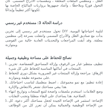
الظل ، ومنظمي الملفات المعلقة ، ومقسمات الأدراج المسمى. كان
التحول فوريًا وملاحظًا ، وأشاد جمهورها برواريات الماكياج الخاصة بها
لكونها أكثر تنظيماً وإبداعًا.
دراسة الحالة 3: مستخدم غير رسمي
تحول مستخدم غير رسمي إلى تخزين DIY لتلبية احتياجاتها اليومية.
بدأت مع صناديق الظل والأدراج المسمى وانتقلت بسرعة إلى منظمين
معلقة. وقد أبقت المراجعات والتحديثات العادية خالية من الفوضى
ومتوازنة.
نصائح للحفاظ على مساحة وظيفية وجميلة
تنظيف منتظم: غبار من الرفوف وإزالة المساحيق الفضفاضة. تخزين
المنتجات في أماكنها المناسبة للحفاظ على كل شيء.
الإرهاق: مراجعة وإزالة المنتجات غير الضرورية بشكل دوري للحفاظ
على مجموعة نظيفة ومتوازنة.
إعادة تنظيم: مع نمو مجموعتك ، اضبط منظميك لتناسب احتياجاتك.
هذا يبقي مساحتك تشعر بالانتعاش والإثارة.
وضع العلامات: استخدم ملصقات واضحة لتتبع المنتجات وتواريخ انتهاء
الصلاحية. هذا يساعدك على البقاء منظمًا وتجنب النفايات.
الإضاءة: استثمر في الإضاءة الجيدة لجعل مساحتك أكثر دعوة. كل
من الإضاءة الوظيفية والجمالية يمكن أن تعزز كل من الوظائف