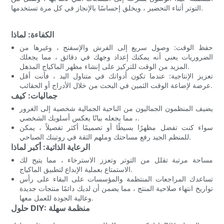
التوتر أثناء التحضير ، ويخلق إحساسًا بالإنجاز في كل مرة تستخدمها.
الكفاءة: لماذا
حفظ الوقت: وصول سريع إلى الفرش والإسفنج ، وغيرها من
الضروريات يعني أنه يمكنك إعداد وجهك في دقائق ، مما يجعلك
المزيد من الوقت للتركيز على إنشاء مظهر الماكياج المذهل.
تعزيز الإنتاجية: عندما تكون أدواتك في متناول اليد ، فأنت أقل
عرضة لإضاعة الوقت الثمين في البحث من خلال الأدراج أو الحقائب.
جماليات: كيف
يضيف المنظمون الجماليون من الناحية الجمالية شخصية إلى الغرور
، مما يجعله بيانًا يعكس أسلوبك الشخصي.
سواء كنت تفضل مظهرًا بسيطًا أو تصميمًا أكثر تفصيلاً ، يمكن
للمنظم الجيد رفع مساحتك وملهم الثقة في روتينك الصباحي.
الرعاية الذاتية: أكبر لماذا
مساحة مرتبة تقلل من التوتر وتعزز الاسترخاء ، مما يتيح لك
الاستمتاع بعملية الإبداع لتطبيق الماكياج.
تساعدك المراجعات المنتظمة والمؤسسات على البقاء على رأس
تواريخ انتهاء صلاحية المنتج ، مما يضمن أن لديك دائمًا منتجات جديدة
وعالية الجودة للعمل معها.
حلول DIY: منظمة سهلة