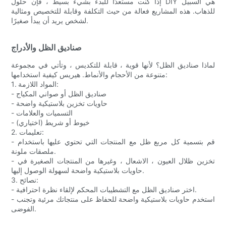
إذا كنت مستعدًا للبدء بشيء بسيط ، فإن حلول DIY هي السبيل
للذهاب. هذه المشاريع فعالة من حيث التكلفة وقابلة للتخصيص ومثالية
لشخص يريد أن يبدأ صغيرًا.
صناديق الظل والأدراج
لماذا صناديق الظل؟ لأنها قوية ، قابلة للتكديس ، وتأتي في مجموعة
متنوعة من الأحجام والأنماط. هيريس كيفية استخدامها:
1. المواد اللازمة:
- صناديق الظل أو صواني المكياج
- حاويات تخزين بلاستيكية واضحة
- التسميات والعلامات
- خيوط أو شريط (اختياري)
2. تعليمات:
- قم بتسمية كل مربع ظل مع المنتجات التي تحتوي عليها باستخدام
ملصقات ملونة.
- تخزين ظلال العيون ، الاشعال ، وغيرها من المنتجات الصغيرة في
حاويات بلاستيكية واضحة لسهولة الوصول إليها.
3. نصائح:
- اختر صناديق الظل مع التشطيبات المحكم لإلقاء نظرة احترافية.
- استخدم حاويات بلاستيكية واضحة للحفاظ على منتجاتك مرئية وتجنب
الفوضى.