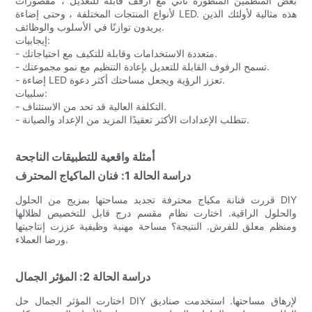
بعض المنظمين المتطورة تأتي مع أرفف قابلة للتعديل ، مقصورات
لأنواع المنتجات المختلفة ، وحتى إضاءة LED. هذه مثالية لأولئك الذين
يريدون توازنًا في الأسلوب والوظائف.
إيجابيات:
- متعددة الاستخدامات وقابلة للتكيف مع احتياجاتك.
- تسمح الرفوف القابلة للتعديل بإعادة التنظيم مع نمو مجموعتك.
- إضاءة LED تعزز الرؤية ويجعل مساحتك أكثر دعوة.
سلبيات:
- التكلفة العالية قد تحد من الاستئناف.
- تتطلب الإعدادات الأكثر تعقيدًا المزيد من الإعداد والصيانة.
أمثلة واقعية للتطبيقات الناجحة
دراسة الحالة 1: فنان الماكياج المحترف
قررت فنانة مكياج محترفة تجديد مساحتها بمزيج من الحلول DIY
والحلول الراقية. اختارت نظام مقسم درج قابل للتخصيص لظلالها
ومنظم معلق للفرش. النتيجة؟ مساحة مهنية وظيفية عززت إنتاجيتها
ورضا العملاء.
دراسة الحالة 2: المؤثر الجمال
اختارت المؤثر الجمال حل DIY لإرهاق مساحتها. استخدمت صناديق