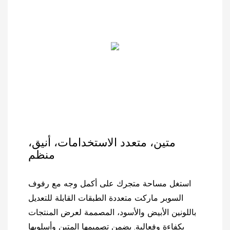
يوفر نظام الرفوف هذا
لتجمع بين العملية والمتانة
دعمًا موثوقًا وعرضًا منظمًا،
والجمال العصري.
مما يساعدك على جذب
المزيد من العملاء وزيادة
المبيعات.
متين، متعدد الاستخدامات، أنيق،
منظم
استغل مساحة متجرك على أكمل وجه مع رفوف
السوبر ماركت متعددة الطبقات القابلة للتعديل
باللونين الأبيض والأسود، المصممة لعرض المنتجات
بكفاءة وفعالية. يضمن تصميمها المتين وأسلوبها