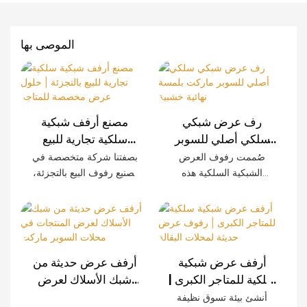
الموصى بها
رف عرض شبكي
مصنع أرفف شبكية
سلكي أصلي للسوبر
سلكية تجارية للبيع
ماركت بلمسة نهائية
بالتجزئة | حلول عرض
صُممت رفوف العرض
بصفتنا شركة متخصصة في
خشبية
مخصصة للمتاجر
الشبكية السلكية هذه
تصنيع رفوف البيع بالتجزئة،
خصيصًا للمتاجر الكبرى
نوفر أنظمة رفوف شبكية
الحديثة، وتتميز بمتانة
سلكية مصممة خصيصًا
استثنائية وسهولة التركيب
للمتاجر الكبرى، وسلاسل
وإمكانية تخصيصها. تضفي
المتاجر، والمتاجر الصغيرة،
الألواح المزخرفة بنقوش
والعلامات التجارية في
أرفف عرض شبكية
أرفف عرض حديثة من
الخشب لمسةً راقية على
جميع أنحاء العالم. كما نوفر
سلكية للمتاجر الكبرى |
شبك الأسلاك لعرض
تجربة التسوق مع الحفاظ
خدمات تصنيع المعدات
رفوف عرض حديثة
المنتجات في محلات
أنشئ بيئة تسوق نظيفة
على قوة تحملها الصناعية.
الأصلية (OEM) وتصميم