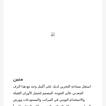
مستحضرات تجميل أو
وهيكل فولاذي متين،
غيرها من منتجات التجزئة،
ولوحات عرض مدمجة،
يوفر نظام الرفوف هذا
لتجمع بين العملية والمتانة
دعمًا موثوقًا وعرضًا منظمًا،
والجمال العصري.
مما يساعدك على جذب
المزيد من العملاء وزيادة
المبيعات.
متين
استغل مساحة التخزين لديك على أكمل وجه مع هذا الرف
المعدني عالي الجودة، المصمم لتحمل الأوزان الثقيلة
والاستخدام اليومي في المرائب والمستودعات وورش