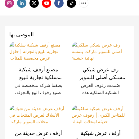
الموصى بها
رف عرض شبكي
مصنع أرفف شبكية
سلكي أصلي للسوبر
سلكية تجارية للبيع
ماركت بلمسة نهائية
بالتجزئة | حلول عرض
صُممت رفوف العرض
بصفتنا شركة متخصصة في
خشبية
مخصصة للمتاجر
الشبكية السلكية هذه
تصنيع رفوف البيع بالتجزئة،
خصيصًا للمتاجر الكبرى
نوفر أنظمة رفوف شبكية
الحديثة، وتتميز بمتانة
سلكية مصممة خصيصًا
استثنائية وسهولة التركيب
للمتاجر الكبرى، وسلاسل
وإمكانية تخصيصها. تضفي
المتاجر، والمتاجر الصغيرة،
الألواح المزخرفة بنقوش
والعلامات التجارية في
أرفف عرض شبكية
أرفف عرض حديثة من
الخشب لمسةً راقية على
جميع أنحاء العالم. كما نوفر