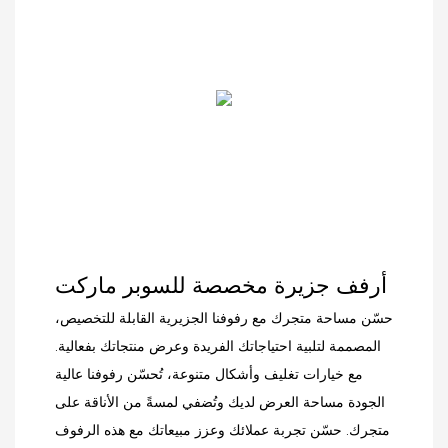
يوفر نظام الرفوف هذا
لتجمع بين العملية والمتانة
دعمًا موثوقًا وعرضًا منظمًا،
والجمال العصري.
مما يساعدك على جذب
المزيد من العملاء وزيادة
المبيعات.
أرفف جزيرة مخصصة للسوبر ماركت
حسّن مساحة متجرك مع رفوفنا الجزيرية القابلة للتخصيص،
المصممة لتلبية احتياجاتك الفريدة وعرض منتجاتك بفعالية.
مع خيارات تغليف وأشكال متنوعة، تُحسّن رفوفنا عالية
الجودة مساحة العرض لديك وتُضفي لمسةً من الأناقة على
متجرك. حسّن تجربة عملائك وعزز مبيعاتك مع هذه الرفوف