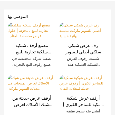
الموصى بها
رف عرض شبكي
مصنع أرفف شبكية
سلكي أصلي للسوبر
سلكية تجارية للبيع
ماركت بلمسة نهائية
بالتجزئة | حلول عرض
صُممت رفوف العرض
بصفتنا شركة متخصصة في
خشبية
مخصصة للمتاجر
الشبكية السلكية هذه
تصنيع رفوف البيع بالتجزئة،
خصيصًا للمتاجر الكبرى
نوفر أنظمة رفوف شبكية
الحديثة، وتتميز بمتانة
سلكية مصممة خصيصًا
استثنائية وسهولة التركيب
للمتاجر الكبرى، وسلاسل
وإمكانية تخصيصها. تضفي
المتاجر، والمتاجر الصغيرة،
الألواح المزخرفة بنقوش
والعلامات التجارية في
أرفف عرض شبكية
أرفف عرض حديثة من
الخشب لمسةً راقية على
جميع أنحاء العالم. كما نوفر
سلكية للمتاجر الكبرى |
شبك الأسلاك لعرض
تجربة التسوق مع الحفاظ
خدمات تصنيع المعدات
رفوف عرض حديثة
المنتجات في محلات
أنشئ بيئة تسوق نظيفة
على قوة تحملها الصناعية.
الأصلية (OEM) وتصميم