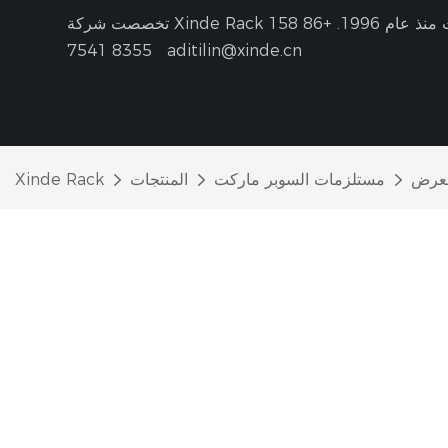
نذ عام 1996.
+86 158
8355 7541
aditilin@xinde.cn
عرض
مستلزمات السوبر ماركت
المنتجات
Xinde Rack