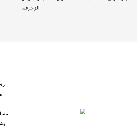
الزخرفية.
رف 
م
ا
مساح
بشك