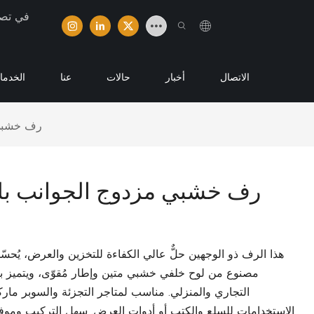
تخصصت شر
الاتصال
أخبار
حالات
عنا
الخدما
رف خشبي 
رف خشبي مزدوج الجوانب بل
هذا الرف ذو الوجهين حلٌّ عالي الكفاءة للتخزين والعرض، يُحسّ
مصنوع من لوح خلفي خشبي متين وإطار مُقوّى، ويتميز بأدا
التجاري والمنزلي. مناسب لمتاجر التجزئة والسوبر مارك
الاستخدامات للسلع والكتب أو أدوات العرض. سهل التركيب وموفر 