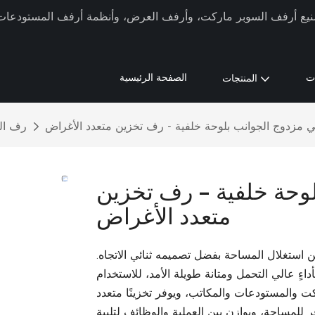
كة Xinde Rack في تصنيع أرفف السوبر ماركت، وأرفف العرض، وأنظمة أرفف المستودعات م
ت
الصفحة الرئيسية
المنتجات
مزدوج الجوانب بلوحة خلفية - رف تخزين متعدد الأغراض
رف ال
وحة خلفية - رف تخزين
متعدد الأغراض
ن استغلال المساحة بفضل تصميمه ثنائي الاتجاه.
ءٍ عالي التحمل ومتانة طويلة الأمد، للاستخدام
ت والمستودعات والمكاتب، ويوفر تخزينًا متعدد
للمساحة، ويوازن بين العملية والوظائف لتلبية