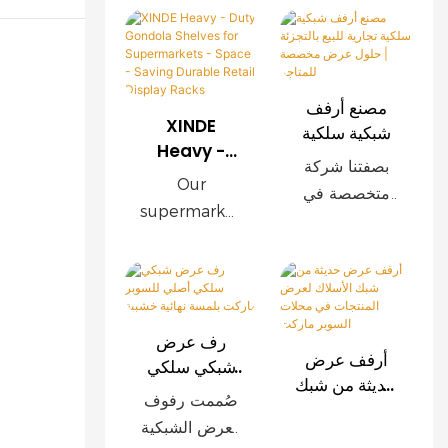
مصنع أرفف
XINDE
شبكية سلكية
Heavy -
تجارية للبيع
بصفتنا شركة
Duty
بالتجزئة |
Our
متخصصة في
Gondola
حلول عرض
supermarket
تصنيع رفوف
Shelves for
مخصصة
shelves are
البيع بالتجزئة،
Supermark
للمتاجر
engineered
ets - Space
نوفر أنظمة
to
- Saving
رفوف شبكية
revolutionize
<000000>
سلكية مصممة
رف عرض
retail display
Durable
خصيصًا للمتاجر
أرفف عرض
شبكي سلكي
and space
Retail
الكبرى،
حديثة من شبك
أصلي للسوبر
Display
managemen
صُممت رفوف
الأسلاك لعرض
وسلاسل
ماركت بلمسة
Racks
t, offering a
العرض الشبكية
المنتجات في
المتاجر،
نهائية خشبية