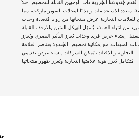
تُقدم جُندولاتنا الجُزرية ذات الوجهين القابلة للتخصيص حلاً
ًا متعدد الاستخدامات وجذابًا لمحلات السوبر ماركت، مما
يح للعلامات التجارية عرض منتجاتها من زوايا مُتعددة وجذب
زيد من انتباه العملاء. يُسهّل الهيكل المتين والأرفف القابلة
تعديل إنشاء عرض فريد وجذاب يُعزز التأثير البصري ويُعزز
نات المبيعات. مع إمكانية تخصيص الجُندولا بعناصر العلامة
التجارية واللافتات، يُمكن للشركات إنشاء عرض تقديمي
مُتكامل يُعزز هوية علامتها التجارية ويُعزز ظهور منتجاتها.
حقق