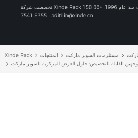
نذ عام 1996.
+86 158
8355 7541
aditilin@xinde.cn
اركت
مستلزمات السوبر ماركت
المنتجات
Xinde Rack
وجهين القابلة للتخصيص: حلول العرض المركزية للسوبر ماركت