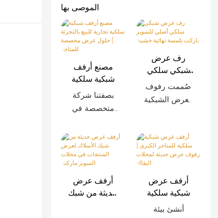
الموصى بها
رف عرض
مصنع أرفف
شبكي سلكي
شبكية سلكية
أصلي للسوبر
صُممت رفوف
تجارية للبيع
ماركت بلمسة
بصفتنا شركة
العرض الشبكية
بالتجزئة |
نهائية خشبية
متخصصة في
السلكية هذه
حلول عرض
تصنيع رفوف
خصيصًا للمتاجر
مخصصة
البيع بالتجزئة،
للمتاجر
الكبرى الحديثة،
نوفر أنظمة
وتتميز بمتانة
رفوف شبكية
استثنائية
سلكية مصممة
وسهولة
أرفف عرض
أرفف عرض
خصيصًا للمتاجر
التركيب
شبكية سلكية
حديثة من شبك
الكبرى،
للمتاجر الكبرى
الأسلاك لعرض
وإمكانية
أنشئ بيئة
وسلاسل
| رفوف عرض
المنتجات في
تخصيصها.