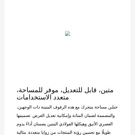
غيرها من منتجات التجزئة،
ولوحات عرض مدمجة،
يوفر نظام الرفوف هذا
لتجمع بين العملية والمتانة
دعمًا موثوقًا وعرضًا منظمًا،
والجمال العصري.
مما يساعدك على جذب
المزيد من العملاء وزيادة
المبيعات.
متين، قابل للتعديل، موفر للمساحة،
متعدد الاستخدامات
حسّن مساحة متجرك مع هذه الرفوف المتينة ذات الوجهين،
والمصممة لضمان المتانة وإمكانية تعديل العرض. تصميمها
العصري الأنيق وهيكلها الفولاذي المتين يضمنان أداءً يدوم
طويلًا مع تحسين رؤية المنتجات من زوايا متعددة. مثالية