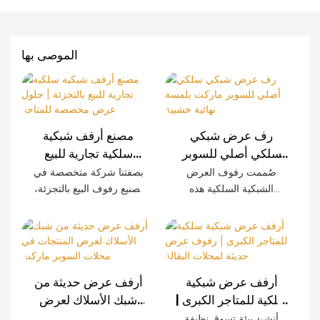
الموصى بها
رف عرض شبكي
مصنع أرفف شبكية
سلكي أصلي للسوبر
سلكية تجارية للبيع
ماركت بلمسة نهائية
بالتجزئة | حلول عرض
صُممت رفوف العرض
بصفتنا شركة متخصصة في
خشبية
مخصصة للمتاجر
الشبكية السلكية هذه
تصنيع رفوف البيع بالتجزئة،
خصيصًا للمتاجر الكبرى
نوفر أنظمة رفوف شبكية
الحديثة، وتتميز بمتانة
سلكية مصممة خصيصًا
استثنائية وسهولة التركيب
للمتاجر الكبرى، وسلاسل
وإمكانية تخصيصها. تضفي
المتاجر، والمتاجر الصغيرة،
الألواح المزخرفة بنقوش
والعلامات التجارية في
أرفف عرض شبكية
أرفف عرض حديثة من
الخشب لمسةً راقية على
جميع أنحاء العالم. كما نوفر
سلكية للمتاجر الكبرى |
شبك الأسلاك لعرض
تجربة التسوق مع الحفاظ
خدمات تصنيع المعدات
رفوف عرض حديثة
المنتجات في محلات
أنشئ بيئة تسوق نظيفة