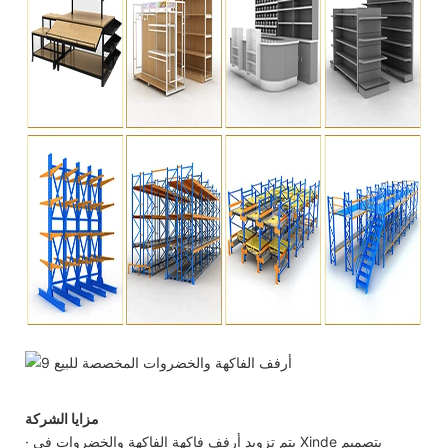
مزايا الشركة
· يتم تزويد أرفف فاكهة الفاكهة والخضروات في Xinde بتصميم