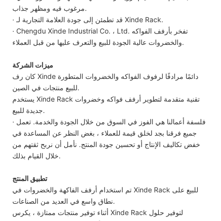
مرغوب فيه ومظهر جذاب.
· قد تطمئن إلى جودة العلامة التجارية لـ Xinde Rack.
· Chengdu Xinde Industrial Co. ، Ltd. تفخر بأرفف الفواكه
والخضروات عالية الجودة للبيع والتعرف عليها من قبل العملاء.
ميزات الشركة
كان رف Xinde دائمًا مرادفًا لرفوف الفواكه والخضروات المتطورة
للبيع منتجات في الصين.
يستخدم Xinde Rack تقنية متقدمة لتطوير أرفف فواكه وخضروات
جديدة للبيع.
· فلسفة أعمالنا هي الفوز في السوق من خلال الجودة والخدمة. تعمل
جميع فرقنا بجد لخلق قيمة للعملاء ، بغض النظر عن المساعدة في
خفض تكاليف الإنتاج أو تحسين جودة المنتج. نأمل أن نربح ثقتهم من
خلال القيام بذلك.
تطبيق المنتج
تم استخدام أرفف الفاكهة والخضروات في Xinde Rack للبيع على
نطاق واسع في العديد من الصناعات.
أثناء توفير منتجات ممتازة ، يكرس Xinde Rack لتوفير حلول