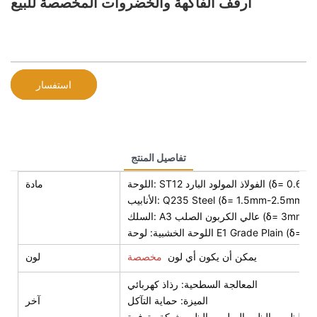
أرفف الفاكهة والخضروات المخصصة للبيع
استفسار
تفاصيل المنتج
لود البارد (δ= 0.6mm-2.5mm)
مادة
الأنابيب: Q235 Steel (δ= 1.5mm-2.5mm)
عالي الكربون الصلب (δ= 3mm-8mm)
لوحة E1 Grade Plain (δ= 9mm-25mm)
يمكن أن يكون أي لون
مخصصة
لون
المعالجة السطحية: رذاذ كهربائي
الميزة: حماية التآكل
آخر
ب الظهر ، الظهر الصلب ، الظهر شبكة متوفرة