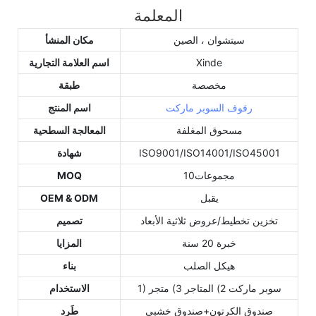
المعلمة
سيتشوان ، الصين
مكان المنشأ
Xinde
اسم العلامة التجارية
مخصصة
طبقة
رفوف السوبر ماركت
اسم المنتج
مسحوق المغلفة
المعالجة السطحية
ISO9001/ISO14001/ISO45001
شهادة
مجموعات10
MOQ
يقبل
OEM & ODM
تخزين تخطيط/عروض ثلاثية الأبعاد
تصميم
خبرة 20 سنة
المزايا
هيكل الصلب
بناء
1) سوبر ماركت 2) المتاجر 3) متجر
الاستخدام
صندوق الكرتون+صندوق خشبي
طَرد