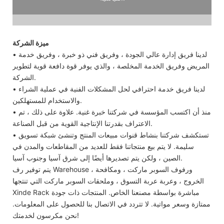
ميزة الشركة
• لدينا فريق إدارة عالي الجودة ، وفريق فني ذو خبرة ، وفريق خدمة
المريض وفريق الخدمة المخلصة ، والذي يوفر قوة دافعة قوية لتطوير
الشركة.
• لدينا فريق خدمة احترافي لحل المشكلات الفنية في عملية الشراء
والاستخدام للمستهلكين.
• منذ أن اكتسب المؤسسة في شركتنا خبرة غنية. علاوة على ذلك ، تم
الاعتراف بقدرتنا الإنتاجية القوية من قبل الصناعة.
• تستكشف شركتنا بنشاط قنوات مبيعات المنتج وتنشئ شبكة تسويق
سليمة. لا يتم بيع منتجاتنا فقط للعديد من المقاطعات والمدن في
الصين ، ولكن يتم تصديرها أيضًا إلى شرق آسيا وجنوب آسيا.
يتم توفير رف Warehouse ، ورفوف السوبر ماركت ، ومكافحة
الخروج ، وعربة عربة التسوق ، وملحقات السوبر ماركت التي تنتجها
Xinde Rack مباشرة بواسطة مصنعنا الخاص. المنتجات ذات جودة
ممتازة وسعر مواتية. لا تتردد في الاتصال بنا للحصول على المعلومات.
نحن مكرسون لخدمتك!