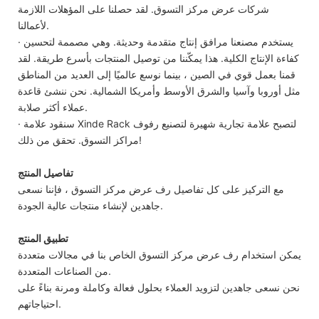
شركات عرض مركز التسوق. لقد حصلنا على المؤهلات اللازمة
لأعمالنا.
· يستخدم مصنعنا مرافق إنتاج متقدمة وحديثة. وهي مصممة لتحسين
كفاءة الإنتاج الكلية. هذا يمكّننا من توصيل المنتجات بأسرع طريقة. لقد
قمنا بعمل قوي في الصين ، بينما نوسع عالميًا إلى العديد من المناطق
مثل أوروبا وآسيا والشرق الأوسط وأمريكا الشمالية. نحن ننشئ قاعدة
عملاء أكثر صلابة.
· سنقود علامة Xinde Rack لتصبح علامة تجارية شهيرة لتصنيع رفوف
مراكز التسوق. تحقق من ذلك!
تفاصيل المنتج
مع التركيز على كل تفاصيل رف عرض مركز التسوق ، فإننا نسعى
جاهدين لإنشاء منتجات عالية الجودة.
تطبيق المنتج
يمكن استخدام رف عرض مركز التسوق الخاص بنا في مجالات متعددة
من الصناعات المتعددة.
نحن نسعى جاهدين لتزويد العملاء بحلول فعالة وكاملة ومرنة بناءً على
احتياجاتهم.