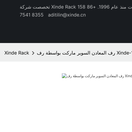
منذ عام 1996.
+86 158
8355 7541
aditilin@xinde.cn
المعادن السوبر ماركت بواسطة رف Xinde-1
Xinde Rack