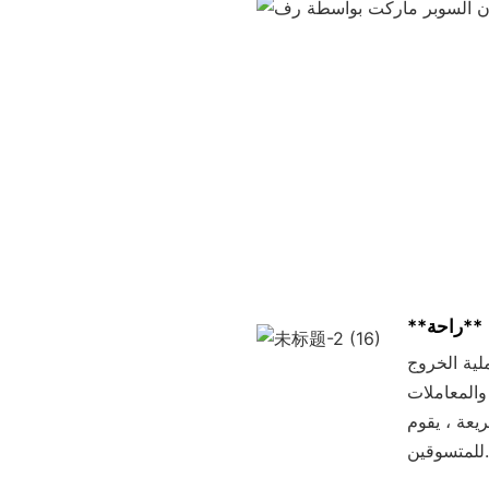
**راحة**
لية الخروج
والمعاملات
Xinde بتبسيط تجربة الشراء ، مما يجعلها أكثر متعة
للمتسوقين.