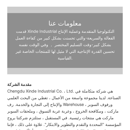
معلومات عنا
قدمت Xinde Industrial التكنولوجيا المتقدمة وعملية الإنتاج
الفعالة والسريعة-والتي تحسنت بشكل كبير من كفاءة العمل
بشكل كبير-وقت التسليم المختصر ， وفي الوقت نفسه
تحسين القدرة الإنتاجية التي لا مثيل لها للمنتجات الخاصة غير
القياسية.
مقدمة الشركة
Chengdu Xinde Industrial Co. ، Ltd. هي شركة متكاملة في
الصناعة. لدينا مجموعة واسعة من الأعمال ، تغطي من البحث العلمي
والإنتاج إلى التجارة والخدمة. رف Warehouse ، ورفوف السوبر
ماركت ، ومكافحة الخروج ، وعربة عربة التسوق ، وملحقات السوبر
ماركت هي منتجات رئيسية. في المستقبل ، ستلتزم شركتنا بروح
المؤسسة "المحددة والتقدم والتطوير والابتكار". علاوة على ذلك ، فإننا