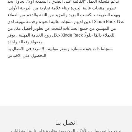
ندعم فلسفة العمل "القائمة على الصدق ، السمعة أولاً". نحاول بجد
تطوير منتجات عالية الجودة وبناء علامة تجارية من الدرجة الأولى.
وبهذه الطريقة ، نكتسب المزيد والمزيد من الثقة والدعم من العملاء
الذين لديهم منتجات عالية الجودة وخدمة مهنية. لدى Xinde Rack عددًا
من المهنيين من جميع الصناعات للبحث عن تطوير أفضل معًا. من
خلال روح الخدمة المهنية ، يوفر Xinde Rack للعملاء دائمًا حلولًا
معقولة وفعالة واحدة.
منتجاتنا ذات جودة ممتازة وسعر مواتية ، لا تتردد في الاتصال بنا
للحصول على الاقتباس!
اتصل بنا
نرحب بالتصميمات والأفكار المخصصة وقادرة على تلبية المتطلبات