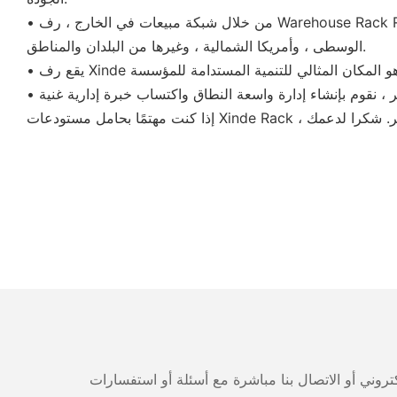
• من خلال شبكة مبيعات في الخارج ، رف Warehouse Rack Rack ، ورفوف السوبر ماركت ، ومكافحة الخروج ، وعربة عربة التسوق ، وملحقات السوبر ماركت إلى جنوب شرق آسيا ، وآسيا
الوسطى ، وأمريكا الشمالية ، وغيرها من البلدان والمناطق.