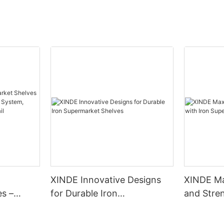
XINDE Innovative Designs
XINDE Ma
s –
for Durable Iron
and Stren
helving
Supermarket Shelves
Supermar
ble