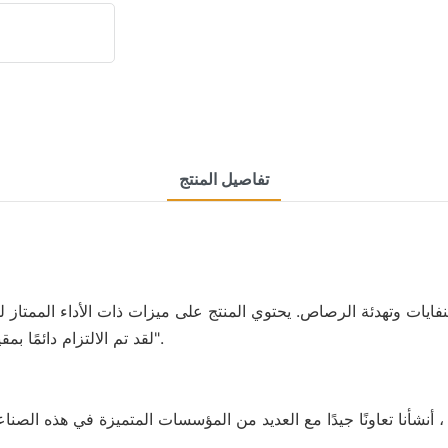
تفاصيل المنتج
Industrial Co. ، Ltd. لقد تم الالتزام دائمًا بمقياس إدارة "منتجات الجودة · خدمة صادقة".