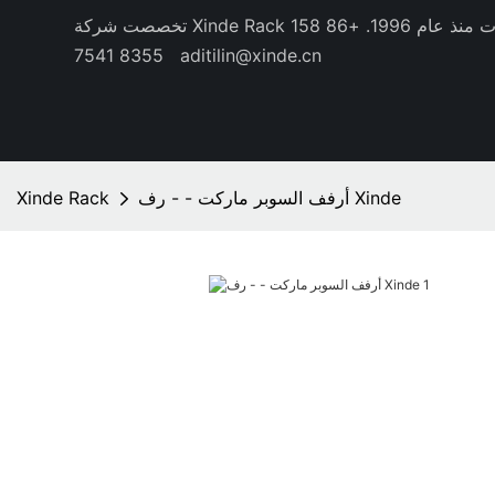
منذ عام 1996.
+86 158
8355 7541
aditilin@xinde.cn
أرفف السوبر ماركت - - رف Xinde
Xinde Rack