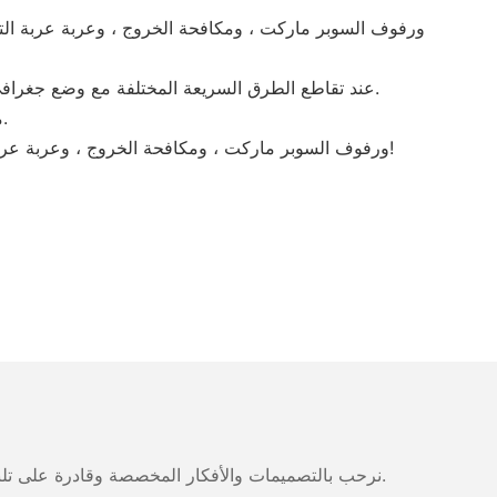
• يقع رف Xinde عند تقاطع الطرق السريعة المختلفة مع وضع جغرافي رائع وحركة مرور سهلة. بناءً على ذلك ، يعد توزيع العرض مناسبًا وهو المكان المثالي للتنمية المستدامة للمؤسسة.
• منذ تأسيسها في شركتنا ، سار خلال رحلة السنوات. في الوقت الحاضر ، نقوم بإنشاء إدارة واسعة النطاق واكتساب خبرة إدارية غنية.
إذا كنت مهتمًا بحامل مستودعات Xinde Rack ، ورفوف السوبر ماركت ، ومكافحة الخروج ، وعربة عربة التسوق ، وملحقات السوبر ماركت ، نرحب بالاتصال بنا ووضع أوامر. شكرا لدعمك!
نرحب بالتصميمات والأفكار المخصصة وقادرة على تلبية المتطلبات المحددة. لمزيد من المعلومات، يرجى زيارة الموقع الإلكتروني أو الاتصال بنا مباشرة مع أسئلة أو استفسارات.