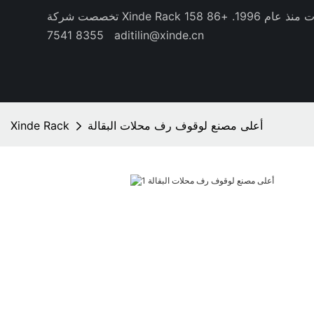
منذ عام 1996.
+86 158
8355 7541
aditilin@xinde.cn
أعلى مصنع لوقوف رف محلات البقالة
Xinde Rack