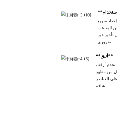
إعداد سريع
من المتاعب
 تأخير غير
ضروري.
**أنيق**
Xin غرضًا وظيفيًا
 كل من مظهر
 على العناصر
الشاقة.