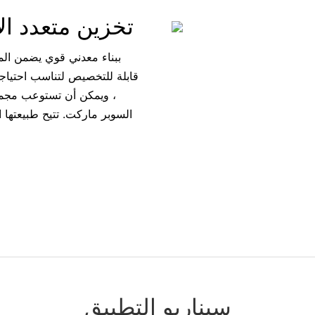
تخزين متعدد ال
، ويمكن أن تستوعب مجموع
السوبر ماركت. تتيح طبيعتها ال
سيناريو التطبيق