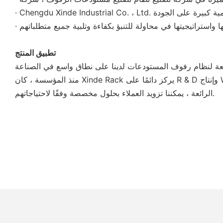
تطبيق المنتج
منذ المؤسسة ، كان Xinde Rack يركز دائمًا على R & D وإنتاج Warehouse Rack ، ورفوف السوبر ماركت ، ومكافحة الخروج ، وعربة العربات المتسوق ، وملحقات السوبر ماركت. مع قدرة الإنتاج
الرائعة ، يمكننا تزويد العملاء بحلول مخصصة وفقًا لاحتياجاتهم.