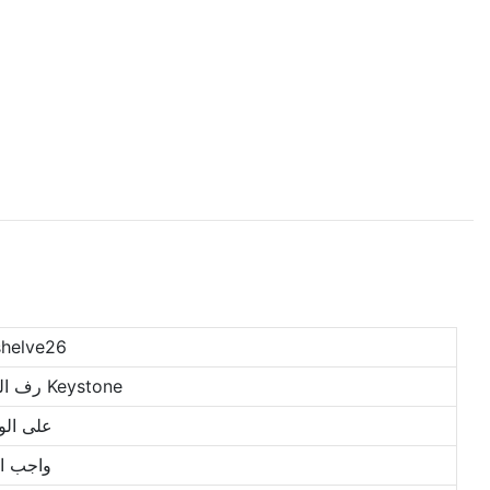
shelve26
رف البليت الجمهورية Keystone
على الو
واجب ا