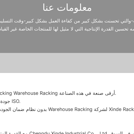
معلومات عنا
· دمج أحدث التقنيات ، تُظهر شركة مصنع نظام Warehouse Racking Warehouse Racking أرقى صنعة في هذه الصناعة.
· جودة المنتج مضمونة ، ولديها عدد من الشهادات الدولية ، مثل شهادة ISO.