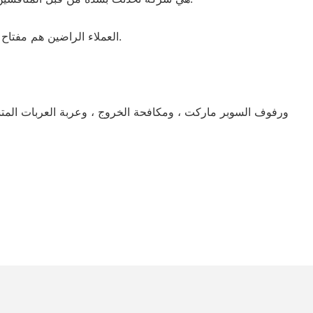
· العملاء الراضين هم مفتاح نجاحنا. نتابع إجمالي رضا العملاء من خلال فهم أعمال عملائنا وتنظيمها واستراتيجيتها في محاولة للتنبؤ بكفاءة وتلبية جميع متطلباتهم.