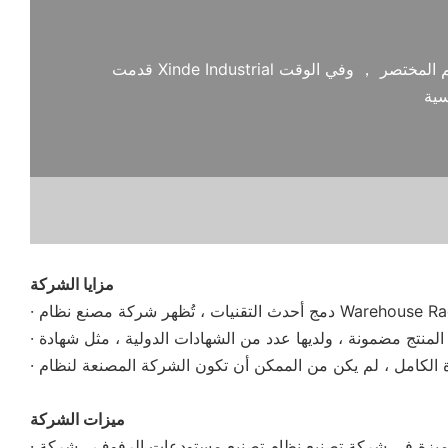
قدمت Xinde Industrial التكنولوجيا المتقدمة وعملية الإنتاج الفعالة والسريعة-والتي تحسنت بشكل كبير من كفاءة العمل بشكل كبير-وقت التسليم المختصر ， وفي الوقت
مزايا الشركة
ميزات الشركة