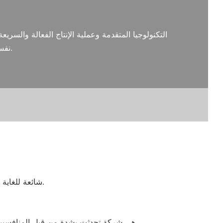
نفسه تحسين القدرة الإنتاجية التي لا مثيل لها للمنتجات الخاصة غير القياسية.
· بدون نظام ضمان الجودة الكامل ، لم يكن من الممكن أن تكون الشركة المصنعة لنظام Warehouse Racking لشركة Xinde Rack شائعة للغاية.
· مع القدرة المتميزة في شركة تصنيع نظام تصنيع مستودعات الرفوف ، شركة Chengdu Xinde Industrial Co. ، Ltd. هي شركة تحدثت بشدة من قبل المنافسين في السوق.