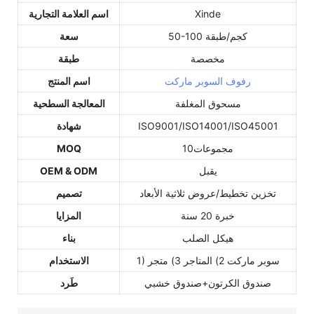
Xinde
اسم العلامة التجارية
50-100 كجم/طبقة
سعة
مخصصة
طبقة
رفوف السوبر ماركت
اسم المنتج
مسحوق المغلفة
المعالجة السطحية
ISO9001/ISO14001/ISO45001
شهادة
مجموعات10
MOQ
يقبل
OEM & ODM
تخزين تخطيط/عروض ثلاثية الأبعاد
تصميم
خبرة 20 سنة
المزايا
هيكل الصلب
بناء
1) سوبر ماركت 2) المتاجر 3) متجر
الاستخدام
صندوق الكرتون+صندوق خشبي
طَرد