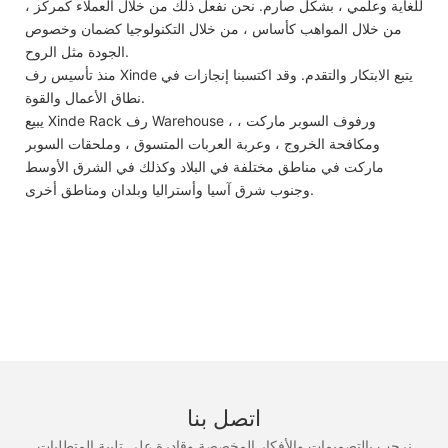
للغاية وعلمي ، بشكل صارم. نحن نفعل ذلك من خلال العملاء كمركز ،
من خلال المواهب كأساس ، من خلال التكنولوجيا كضمان وخصوص
الجودة مثل الروح.
منذ تأسيس رف Xinde يتبع الابتكار والتقدم. وقد اكتسبنا إنجازات في
نطاق الأعمال والقوة.
يبيع Xinde Rack رف Warehouse ، ورفوف السوبر ماركت ،
ومكافحة الخروج ، وعربة العربات المتسوق ، وملحقات السوبر
ماركت في مناطق مختلفة في البلاد وكذلك في الشرق الأوسط
وجنوب شرق آسيا وأستراليا وبلدان ومناطق أخرى.
اتصل بنا
نرحب بالتصميمات والأفكار المخصصة وقادرة على تلبية المتطلبات