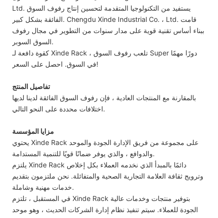
Ltd. يستفيد من التكنولوجيا المتقدمة لتحسين إنتاج رفوف السوق
الفائقة بشكل كبير. Chengdu Xinde Industrial Co. ، Ltd. قامت
ببناء أساس تقنية قوية على مدار سنوات من التطوير في مجال رفوف
السوق السوبر.
كقوة دافعة لـ Xinde Rack ، تلعب رفوف السوق Super دورًا مهمًا
في السوق. احصل على السعر!
تفاصيل المنتج
بالمقارنة مع المنتجات العادية ، فإن رفوف السوق الفائقة لدينا لديها
اختلافات محددة على النحو التالي.
مزايا المؤسسة
يحتوي Xinde Rack على مجموعة من فريق الإدارة الجودة والموحد
والدوافع ، والذي يوفر ضمانًا قويًا للتنمية المستدامة.
يلتزم Xinde Rack دائمًا بالمبدأ الذي نخدمه العملاء بكل إخلاص
وترويج ثقافة العلامة التجارية الصحية والمتفائلة. نحن ملتزمون بتقديم
خدمات مهنية وشاملة.
في المستقبل ، تلتزم Xinde Rack بتوفير منتجات وخدمات عالية
الجودة للعملاء. سيتم تنفيذ نظام إدارة الشركات الحديث ، وهو موحد